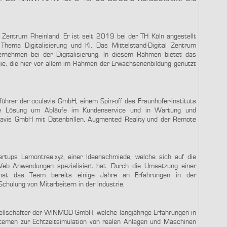
al Zentrum Rheinland. Er ist seit 2019 bei der TH Köln angestellt
hema Digitalisierung und KI. Das Mittelstand-Digital Zentrum
ternehmen bei der Digitalisierung. In diesem Rahmen bietet das
ie, die hier vor allem im Rahmen der Erwachsenenbildung genutzt
ührer der oculavis GmbH, einem Spin-off des Fraunhofer-Instituts
tive Lösung um Abläufe im Kundenservice und in Wartung und
ulavis GmbH mit Datenbrillen, Augmented Reality und der Remote
rtups Lemontree.xyz, einer Ideenschmiede, welche sich auf die
Web Anwendungen spezialisiert hat. Durch die Umsetzung einer
en hat das Team bereits einige Jahre an Erfahrungen in der
hulung von Mitarbeitern in der Industrie.
llschafter der WINMOD GmbH, welche langjährige Erfahrungen in
temen zur Echtzeitsimulation von realen Anlagen und Maschinen