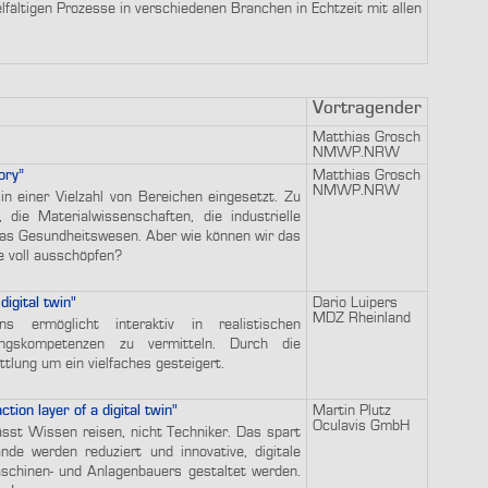
fältigen Prozesse in verschiedenen Branchen in Echtzeit mit allen
Vortragender
Matthias Grosch
NMWP.NRW
ory”
Matthias Grosch
NMWP.NRW
in einer Vielzahl von Bereichen eingesetzt. Zu
die Materialwissenschaften, die industrielle
das Gesundheitswesen. Aber wie können wir das
te voll ausschöpfen?
igital twin"
Dario Luipers
MDZ Rheinland
s ermöglicht interaktiv in realistischen
gskompetenzen zu vermitteln. Durch die
tlung um ein vielfaches gesteigert.
tion layer of a digital twin"
Martin Plutz
Oculavis GmbH
sst Wissen reisen, nicht Techniker. Das spart
de werden reduziert und innovative, digitale
chinen- und Anlagenbauers gestaltet werden.