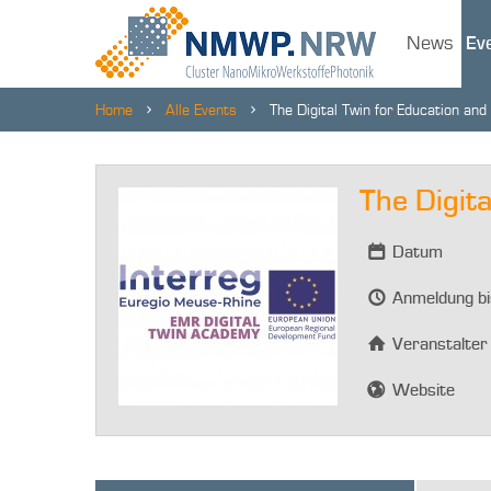
News
Ev
Home
Alle Events
The Digital Twin for Education and 
The Digita
Datum
Anmeldung b
Veranstalter
Website