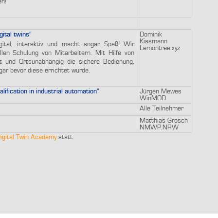
en!
gital twins"
Dominik
Kissmann
gital, interaktiv und macht sogar Spaß! Wir
Lemontree.xyz
llen Schulung von Mitarbeitern. Mit Hilfe von
eit und Ortsunabhängig die sichere Bedienung,
ar bevor diese errichtet wurde.
alification in industrial automation“
Jürgen Mewes
WinMOD
Alle Teilnehmer
Matthias Grosch
NMWP.NRW
igital Twin Academy
statt.