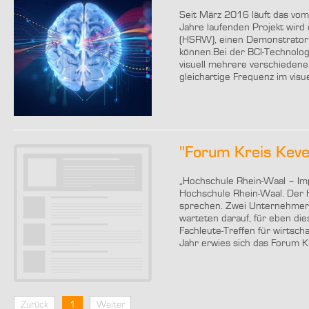
Seit März 2016 läuft das vom
Jahre laufenden Projekt wir
(HSRW), einen Demonstrator e
können.Bei der BCI-Technolo
visuell mehrere verschiedene 
gleichartige Frequenz im vis
"Forum Kreis Keve"
„Hochschule Rhein-Waal – Im
Hochschule Rhein-Waal. Der 
sprechen. Zwei Unternehmer 
warteten darauf, für eben di
Fachleute-Treffen für wirtsch
Jahr erwies sich das Forum Kr
Zurück
1
Weiter