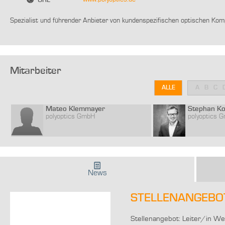
URL
Spezialist und führender Anbieter von kundenspezifischen optischen Ko
Mitarbeiter
ALLE
A
B
C
Mateo Klemmayer
Stephan K
polyoptics GmbH
polyoptics 
News
STELLENANGEBOT: 
Stellenangebot: Leiter/in Wer