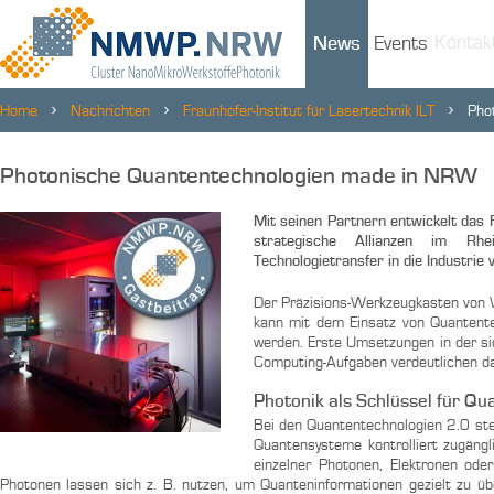
Kontak
News
Events
Home
Nachrichten
Fraunhofer-Institut für Lasertechnik ILT
Pho
Photonische Quantentechnologien made in NRW
Mit seinen Partnern entwickelt das F
strategische Allianzen im Rh
Technologietransfer in die Industrie 
Der Präzisions-Werkzeugkasten von 
kann mit dem Einsatz von Quantente
werden. Erste Umsetzungen in der s
Computing-Aufgaben verdeutlichen da
Photonik als Schlüssel für Q
Bei den Quantentechnologien 2.0 st
Quantensysteme kontrolliert zugäng
einzelner Photonen, Elektronen od
Photonen lassen sich z. B. nutzen, um Quanteninformationen gezielt zu ü