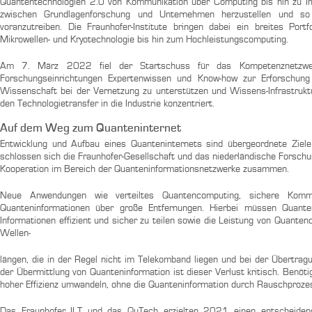
Quantentechnologien 2.0 von Kommunikation über Computing bis hin zu Im
zwischen Grundlagenforschung und Unternehmen herzustellen und so 
voranzutreiben. Die Fraunhofer-Institute bringen dabei ein breites Portf
Mikrowellen- und Kryotechnologie bis hin zum Hochleistungscomputing.
Am 7. März 2022 fiel der Startschuss für das Kompetenznetzw
Forschungseinrichtungen Expertenwissen und Know-how zur Erforschun
Wissenschaft bei der Vernetzung zu unterstützen und Wissens-Infrastruktur
den Technologietransfer in die Industrie konzentriert.
Auf dem Weg zum Quanteninternet
Entwicklung und Aufbau eines Quanteninternets sind übergeordnete Ziel
schlossen sich die Fraunhofer-Gesellschaft und das niederländische Forsch
Kooperation im Bereich der Quanteninformationsnetzwerke zusammen.
Neue Anwendungen wie verteiltes Quantencomputing, sichere Kommu
Quanteninformationen über große Entfernungen. Hierbei müssen Quante
Informationen effizient und sicher zu teilen sowie die Leistung von Quante
Wellen-
längen, die in der Regel nicht im Telekomband liegen und bei der Übertr
der Übermittlung von Quanteninformation ist dieser Verlust kritisch. Benöt
hoher Effizienz umwandeln, ohne die Quanteninformation durch Rauschproze
Das Fraunhofer ILT und das QuTech erzielten 2021 einen entscheidende