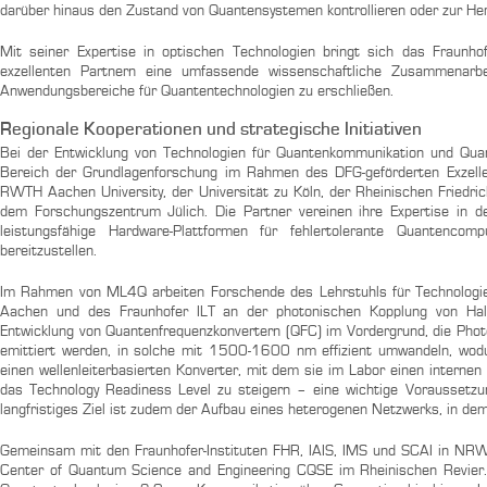
darüber hinaus den Zustand von Quantensystemen kontrollieren oder zur He
Mit seiner Expertise in optischen Technologien bringt sich das Fraunhofe
exzellenten Partnern eine umfassende wissenschaftliche Zusammenarbe
Anwendungsbereiche für Quantentechnologien zu erschließen.
Regionale Kooperationen und strategische Initiativen
Bei der Entwicklung von Technologien für Quantenkommunikation und Qua
Bereich der Grundlagenforschung im Rahmen des DFG-geförderten Exzel
RWTH Aachen University, der Universität zu Köln, der Rheinischen Friedric
dem Forschungszentrum Jülich. Die Partner vereinen ihre Expertise in d
leistungsfähige Hardware-Plattformen für fehlertolerante Quantenco
bereitzustellen.
Im Rahmen von ML4Q arbeiten Forschende des Lehrstuhls für Technologi
Aachen und des Fraunhofer ILT an der photonischen Kopplung von Halble
Entwicklung von Quantenfrequenzkonvertern (QFC) im Vordergrund, die Pho
emittiert werden, in solche mit 1500-1600 nm effizient umwandeln, wodu
einen wellenleiterbasierten Konverter, mit dem sie im Labor einen interne
das Technology Readiness Level zu steigern – eine wichtige Voraussetzun
langfristiges Ziel ist zudem der Aufbau eines heterogenen Netzwerks, in de
Gemeinsam mit den Fraunhofer-Instituten FHR, IAIS, IMS und SCAI in NRW 
Center of Quantum Science and Engineering CQSE im Rheinischen Revier