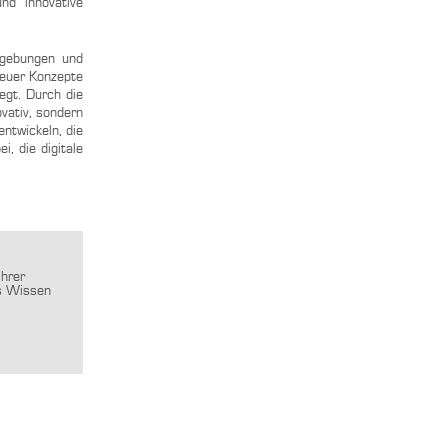
nd innovative
umgebungen und
neuer Konzepte
egt. Durch die
vativ, sondern
ntwickeln, die
, die digitale
ihrer
es Wissen