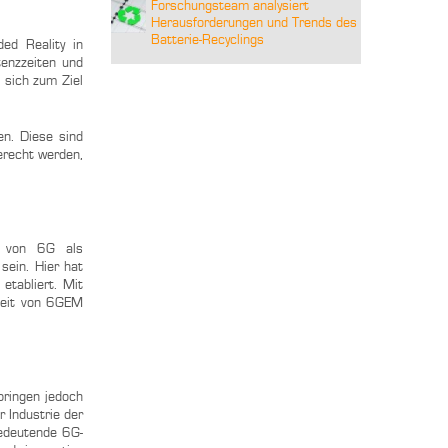
Forschungsteam analysiert
Herausforderungen und Trends des
Batterie-Recyclings
ed Reality in
tenzzeiten und
 sich zum Ziel
en. Diese sind
erecht werden,
g von 6G als
sein. Hier hat
etabliert. Mit
rbeit von 6GEM
bringen jedoch
 Industrie der
bedeutende 6G-