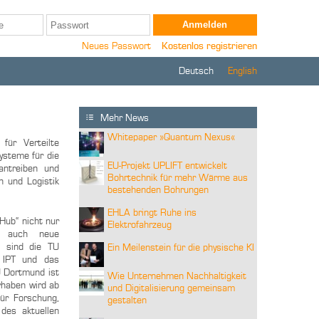
Neues Passwort
Kostenlos registrieren
Deutsch
English
Mehr News
Whitepaper »Quantum Nexus«
für Verteilte
steme für die
EU-Projekt UPLIFT entwickelt
rantreiben und
Bohrtechnik für mehr Wärme aus
n und Logistik
bestehenden Bohrungen
EHLA bringt Ruhe ins
Hub“ nicht nur
Elektrofahrzeug
rn auch neue
n sind die TU
Ein Meilenstein für die physische KI
e IPT und das
TU Dortmund ist
Wie Unternehmen Nachhaltigkeit
rhaben wird ab
und Digitalisierung gemeinsam
ür Forschung,
gestalten
des aktuellen