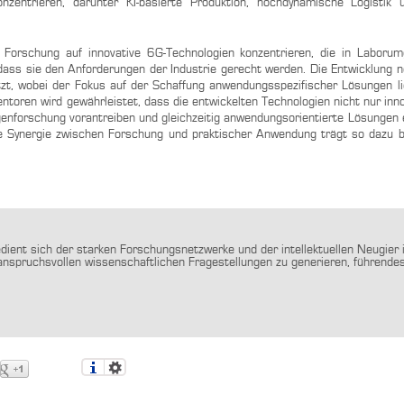
entrieren, darunter KI-basierte Produktion, hochdynamische Logistik u
e Forschung auf innovative 6G-Technologien konzentrieren, die in Labor
, dass sie den Anforderungen der Industrie gerecht werden. Die Entwicklung 
zt, wobei der Fokus auf der Schaffung anwendungsspezifischer Lösungen li
oren wird gewährleistet, dass die entwickelten Technologien nicht nur inno
genforschung vorantreiben und gleichzeitig anwendungsorientierte Lösungen e
e Synergie zwischen Forschung und praktischer Anwendung trägt so dazu bei
ent sich der starken Forschungsnetzwerke und der intellektuellen Neugier 
nspruchsvollen wissenschaftlichen Fragestellungen zu generieren, führend