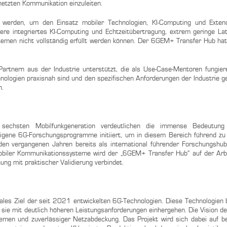
netzten Kommunikation einzuleiten.
 werden, um den Einsatz mobiler Technologien, KI-Computing und Extend
ere integriertes KI-Computing und Echtzeitübertragung, extrem geringe La
temen nicht vollständig erfüllt werden können. Der 6GEM+ Transfer Hub hat
Partnern aus der Industrie unterstützt, die als Use-Case-Mentoren fungier
hnologien praxisnah sind und den spezifischen Anforderungen der Industrie g
n.
sechsten Mobilfunkgeneration verdeutlichen die immense Bedeutun
eigene 6G-Forschungsprogramme initiiert, um in diesem Bereich führend zu 
 vergangenen Jahren bereits als international führender Forschungshub 
z mobiler Kommunikationssysteme wird der „6GEM+ Transfer Hub“ auf der A
hung mit praktischer Validierung verbindet.
trales Ziel der seit 2021 entwickelten 6G-Technologien. Diese Technologien 
sie mit deutlich höheren Leistungsanforderungen einhergehen. Die Vision der
temen und zuverlässiger Netzabdeckung. Das Projekt wird sich dabei auf 