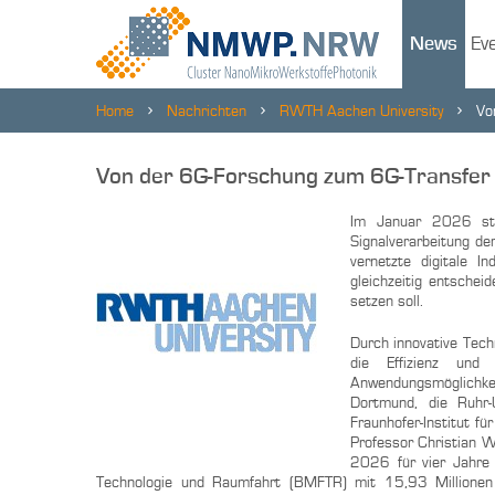
News
Ev
Home
Nachrichten
RWTH Aachen University
Vo
Von der 6G-Forschung zum 6G-Transfer
Im Januar 2026 star
Signalverarbeitung d
vernetzte digitale I
gleichzeitig entschei
setzen soll.
Durch innovative Tech
die Effizienz und
Anwendungsmöglichk
Dortmund, die Ruhr-
Fraunhofer-Institut fü
Professor Christian W
2026 für vier Jahre
Technologie und Raumfahrt (BMFTR) mit 15,93 Millionen E