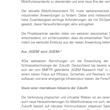
Mobilfunkstandards zu überwinden und eine neue Ära der ver
Der aktuelle Mobilfunkstandard 5G muss weiterentwickelt
industriellen Anwendungen zu fördern. Dabei sind insbesond
hohe Zuverlässigkeit wichtige Anforderungen, die mit 5G-Sys
gesetzt, diese Herausforderungen aktiv anzugehen.
Die Projektpartner werden dabei von weiteren assoziierten 
entscheidend, um sicherzustellen, dass die entwickelten Tec
indem sie wertvolle Einblicke aus der realen Anwendung liefer
Aus „6GEM“ wird „6GEM+“
#Die weltweiten Bemühungen um die Entwicklung der 
Schlüsseltechnologie der Zukunft. Deutschland hat bereits 
sich der vom BMFTR geförderte „6GEM Research Hub“ in den
einem klaren Fokus auf Effizienz, Sicherheit und Resilien
aufbauen und eine einzigartige Infrastruktur bieten, die Forsc
Vision einer interaktiven Industrie der Zukunft
Die Verbindung physischer und virtueller Welten ist ein zen
auch neue Herausforderungen für Mobilfunknetze mit sich, da 
Zukunft basiert auf robuster Kommunikation, adaptiven Sys