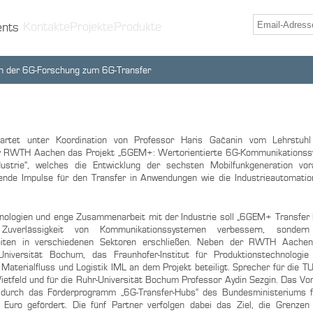
Kontakte
Projekte
Produkte
ents
n der 6G-Forschung zum 6G-Transfer
tet unter Koordination von Professor Haris Gačanin vom Lehrstuhl 
er RWTH Aachen das Projekt „6GEM+: Wertorientierte 6G-Kommunikationssy
ndustrie“, welches die Entwicklung der sechsten Mobilfunkgeneration vo
dende Impulse für den Transfer in Anwendungen wie die Industrieautomatio
nologien und enge Zusammenarbeit mit der Industrie soll „6GEM+ Transfer 
 Zuverlässigkeit von Kommunikationssystemen verbessern, sonde
eiten in verschiedenen Sektoren erschließen. Neben der RWTH Aache
Universität Bochum, das Fraunhofer-Institut für Produktionstechnologi
r Materialfluss und Logistik IML an dem Projekt beteiligt. Sprecher für die 
ietfeld und für die Ruhr-Universität Bochum Professor Aydin Sezgin. Das Vo
 durch das Förderprogramm „6G-Transfer-Hubs“ des Bundesministeriums f
uro gefördert. Die fünf Partner verfolgen dabei das Ziel, die Grenzen 