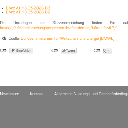
BAnz AT 13.05.2026 B3
BAnz AT 13.05.2026 B2
Die Unterlagen zur Skizzeneinreichung finden Sie au
https://luftfahrtforschungsprogramm.de/foerderung/lufo/lufo-vii-2/
.
Quelle:
Bundesministerium für Wirtschaft und Energie (BMWE)
Newsletter
Kontakt
Allgemeine Nutzungs- und Geschäftsbeding