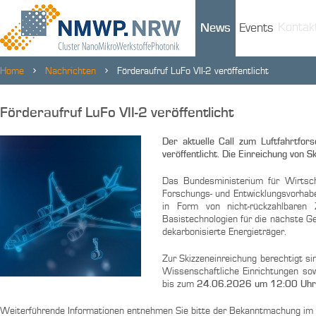
Kontak
News
Events
Home
Nachrichten
Förderaufruf LuFo VII-2 veröffentlicht
Förderaufruf LuFo VII-2 veröffentlicht
Der aktuelle Call zum Luftfahrtf
veröffentlicht. Die Einreichung von
Das Bundesministerium für Wirtsc
Forschungs- und Entwicklungsvorhab
in Form von nicht-rückzahlbaren
Basistechnologien für die nächste Ge
dekarbonisierte Energieträger.
Zur Skizzeneinreichung berechtigt s
Wissenschaftliche Einrichtungen sow
bis zum
24.06.2026 um 12:00 Uhr
Weiterführende Informationen entnehmen Sie bitte der Bekanntmachung im