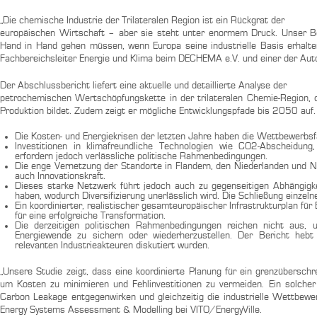
„Die chemische Industrie der Trilateralen Region ist ein Rückgrat der
europäischen Wirtschaft – aber sie steht unter enormem Druck. Unser Ber
Hand in Hand gehen müssen, wenn Europa seine industrielle Basis erhalten u
Fachbereichsleiter Energie und Klima beim DECHEMA e.V. und einer der Aut
Der Abschlussbericht liefert eine aktuelle und detaillierte Analyse der
petrochemischen Wertschöpfungskette in der trilateralen Chemie-Region,
Produktion bildet. Zudem zeigt er mögliche Entwicklungspfade bis 2050 auf.
Die Kosten- und Energiekrisen der letzten Jahre haben die Wettbewerbs
Investitionen in klimafreundliche Technologien wie CO2-Abscheidung,
erfordern jedoch verlässliche politische Rahmenbedingungen.
Die enge Vernetzung der Standorte in Flandern, den Niederlanden und No
auch Innovationskraft.
Dieses starke Netzwerk führt jedoch auch zu gegenseitigen Abhängigk
haben, wodurch Diversifizierung unerlässlich wird. Die Schließung einzeln
Ein koordinierter, realistischer gesamteuropäischer Infrastrukturplan fü
für eine erfolgreiche Transformation.
Die derzeitigen politischen Rahmenbedingungen reichen nicht aus,
Energiewende zu sichern oder wiederherzustellen. Der Bericht heb
relevanten Industrieakteuren diskutiert wurden.
„Unsere Studie zeigt, dass eine koordinierte Planung für ein grenzübersch
um Kosten zu minimieren und Fehlinvestitionen zu vermeiden. Ein solcher 
Carbon Leakage entgegenwirken und gleichzeitig die industrielle Wettbewe
Energy Systems Assessment & Modelling bei VITO/EnergyVille.