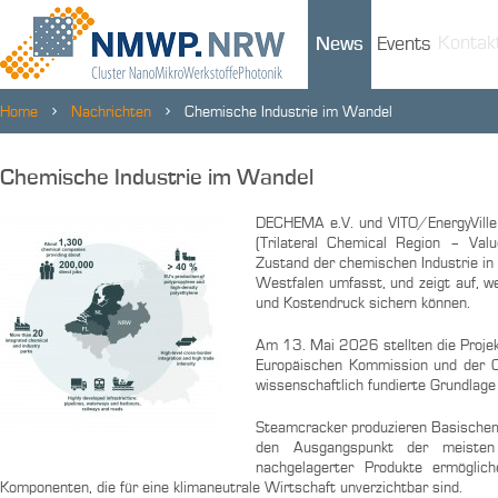
Kontak
News
Events
Home
Nachrichten
Chemische Industrie im Wandel
Chemische Industrie im Wandel
DECHEMA e.V. und VITO/EnergyVille 
(Trilateral Chemical Region – Valu
Zustand der chemischen Industrie in 
Westfalen umfasst, und zeigt auf, we
und Kostendruck sichern können.
Am 13. Mai 2026 stellten die Projek
Europäischen Kommission und der Crit
wissenschaftlich fundierte Grundlage 
Steamcracker produzieren Basischemik
den Ausgangspunkt der meisten 
nachgelagerter Produkte ermögli
Komponenten, die für eine klimaneutrale Wirtschaft unverzichtbar sind.