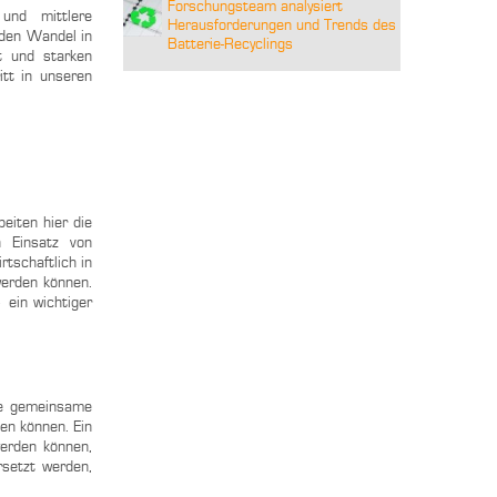
Forschungsteam analysiert
und mittlere
Herausforderungen und Trends des
 den Wandel in
Batterie-Recyclings
t und starken
itt in unseren
eiten hier die
 Einsatz von
rtschaftlich in
werden können.
 ein wichtiger
Die gemeinsame
den können. Ein
werden können,
rsetzt werden,