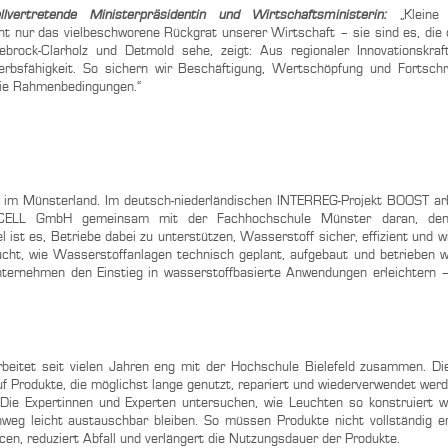
vertretende Ministerpräsidentin und Wirtschaftsministerin:
„Kleine 
t nur das vielbeschworene Rückgrat unserer Wirtschaft – sie sind es, die
rock-Clarholz und Detmold sehe, zeigt: Aus regionaler Innovationskraf
rbsfähigkeit. So sichern wir Beschäftigung, Wertschöpfung und Fortschr
die Rahmenbedingungen.“
im Münsterland. Im deutsch-niederländischen INTERREG-Projekt BOOST arb
LL GmbH gemeinsam mit der Fachhochschule Münster daran, den
st es, Betriebe dabei zu unterstützen, Wasserstoff sicher, effizient und wi
sucht, wie Wasserstoffanlagen technisch geplant, aufgebaut und betrieben 
nternehmen den Einstieg in wasserstoffbasierte Anwendungen erleichtern –
rbeitet seit vielen Jahren eng mit der Hochschule Bielefeld zusammen. 
uf Produkte, die möglichst lange genutzt, repariert und wiederverwendet wer
Die Expertinnen und Experten untersuchen, wie Leuchten so konstruiert 
weg leicht austauschbar bleiben. So müssen Produkte nicht vollständig e
n, reduziert Abfall und verlängert die Nutzungsdauer der Produkte.