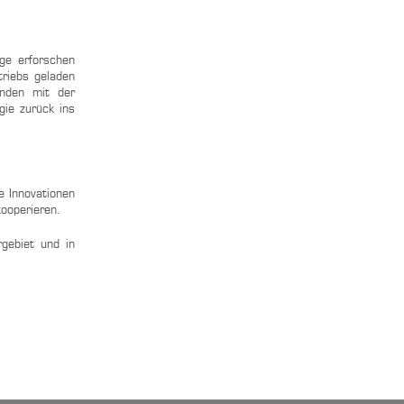
ge erforschen
triebs geladen
unden mit der
gie zurück ins
e Innovationen
kooperieren.
gebiet und in