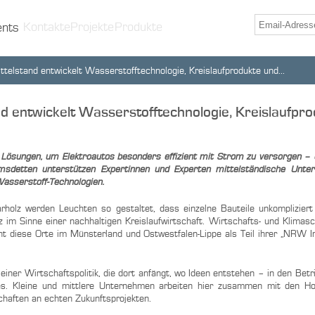
Kontakte
Projekte
Produkte
ents
elstand entwickelt Wasserstofftechnologie, Kreislaufprodukte und...
d entwickelt Wasserstofftechnologie, Kreislaufpr
 Lösungen, um Elektroautos besonders effizient mit Strom zu versorgen – 
Emsdetten unterstützen Expertinnen und Experten mittelständische Unt
Wasserstoff-Technologien.
arholz werden Leuchten so gestaltet, dass einzelne Bauteile unkomplizier
im Sinne einer nachhaltigen Kreislaufwirtschaft. Wirtschafts- und Klimasc
 diese Orte im Münsterland und Ostwestfalen-Lippe als Teil ihrer „NRW I
einer Wirtschaftspolitik, die dort anfängt, wo Ideen entstehen – in den Bet
s. Kleine und mittlere Unternehmen arbeiten hier zusammen mit den Ho
aften an echten Zukunftsprojekten.