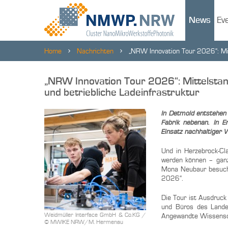
News
Ev
Home
Nachrichten
„NRW Innovation Tour 2026“: Mitt
„NRW Innovation Tour 2026“: Mittelstan
und betriebliche Ladeinfrastruktur
In Detmold entstehen
Fabrik nebenan. In 
Einsatz nachhaltiger 
Und in Herzebrock-Cl
werden können – ganz 
Mona Neubaur besucht
2026“.
Die Tour ist Ausdruck 
und Büros des Lande
Weidmüller Interface GmbH & Co.KG /
Angewandte Wissensch
© MWIKE NRW/M. Hermenau