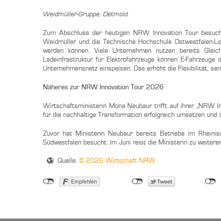
Weidmüller-Gruppe, Detmold
Zum Abschluss der heutigen NRW Innovation Tour besucht 
Weidmüller und die Technische Hochschule Ostwestfalen-Lip
werden können. Viele Unternehmen nutzen bereits Gleichs
Ladeinfrastruktur für Elektrofahrzeuge können E-Fahrzeuge 
Unternehmensnetz einspeisen. Das erhöht die Flexibilität, s
Näheres zur NRW Innovation Tour 2026
Wirtschaftsministerin Mona Neubaur trifft auf ihrer „NRW 
für die nachhaltige Transformation erfolgreich umsetzen und
Zuvor hat Ministerin Neubaur bereits Betriebe im Rheinis
Südwestfalen besucht. Im Juni reist die Ministerin zu weiter
Quelle:
© 2026 Wirtschaft NRW