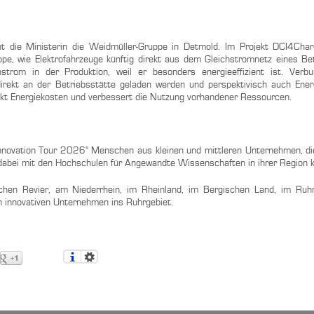
die Ministerin die Weidmüller-Gruppe in Detmold. Im Projekt DCI4Char
pe, wie Elektrofahrzeuge künftig direkt aus dem Gleichstromnetz eines Be
trom in der Produktion, weil er besonders energieeffizient ist. Verb
direkt an der Betriebsstätte geladen werden und perspektivisch auch Ener
enkt Energiekosten und verbessert die Nutzung vorhandener Ressourcen.
Innovation Tour 2026“ Menschen aus kleinen und mittleren Unternehmen, di
 dabei mit den Hochschulen für Angewandte Wissenschaften in ihrer Region 
chen Revier, am Niederrhein, im Rheinland, im Bergischen Land, im Ruhr
en innovativen Unternehmen ins Ruhrgebiet.