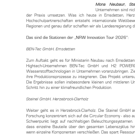
Mona Neubaur, Stell
Unternehmen sind nich
der Praxis umsetzen. Was ich heute in Emsdetten, Herzeb
Hochschulpartnerschaften entsteht internationale Wettbewe
Regionen und genau dafür schaffen wir als Landesregierung 
Das sind die Stationen der „NRW Innovation Tour 2026“:
BEN-Tec GmbH, Emsdetten
Zum Auftakt geht es für Ministerin Neubau nach Emsdetten 
Hightech-Unternehmen BEN‑Tec GmbH und H2 POWERCE
Wasserstofftechnologien in Unternehmen voranzubringen. Ziel i
ihre Produktionsprozesse zu integrieren. Das Projekt unter
Die Ergebnisse sollen insbesondere kleinen und mittleren U
Schritt hin zu einer klimafreundlichen Produktion.
Steinel GmbH, Herzebrock-Clarholz
Weiter geht es in Herzebrock-Clarholz. Die Steinel GmbH a
Forschung konzentriert sich auf die Circular Economy - also a
Schwerpunkt liegt auf nachhaltigen Beleuchtungssystemen. 
dass einzelne Bauteile über den gesamten Lebenszyklus hin
wenn einzelne Komponenten verschleißen. Das spart Ressource