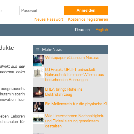
Neues Passwort
Kostenlos registrieren
Deutsch
English
odukte
Mehr News
Whitepaper »Quantum Nexus«
direkt aus der
EU-Projekt UPLIFT entwickelt
ernehmen beim
Bohrtechnik für mehr Wärme aus
bestehenden Bohrungen
t ausgetauscht
EHLA bringt Ruhe ins
hutzministerin
Elektrofahrzeug
nnovation Tour
Ein Meilenstein für die physische KI
Wie Unternehmen Nachhaltigkeit
rieben, Laboren
und Digitalisierung gemeinsam
chschulen für
gestalten