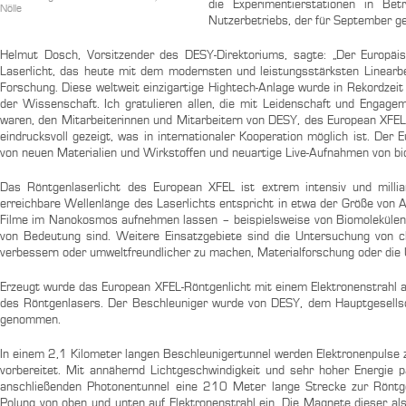
die Experimentierstationen in Be
Nölle
Nutzerbetriebs, der für September gep
Helmut Dosch, Vorsitzender des DESY-Direktoriums, sagte: „Der Europä
Laserlicht, das heute mit dem modernsten und leistungsstärksten Linearb
Forschung. Diese weltweit einzigartige Hightech-Anlage wurde in Rekordzeit 
der Wissenschaft. Ich gratulieren allen, die mit Leidenschaft und Engage
waren, den Mitarbeiterinnen und Mitarbeitern von DESY, des European XFEL
eindrucksvoll gezeigt, was in internationaler Kooperation möglich ist. De
von neuen Materialien und Wirkstoffen und neuartige Live-Aufnahmen von bi
Das Röntgenlaserlicht des European XFEL ist extrem intensiv und millia
erreichbare Wellenlänge des Laserlichts entspricht in etwa der Größe von 
Filme im Nanokosmos aufnehmen lassen – beispielsweise von Biomolekülen, 
von Bedeutung sind. Weitere Einsatzgebiete sind die Untersuchung von c
verbessern oder umweltfreundlicher zu machen, Materialforschung oder die 
Erzeugt wurde das European XFEL-Röntgenlicht mit einem Elektronenstrahl 
des Röntgenlasers. Der Beschleuniger wurde von DESY, dem Hauptgesellsch
genommen.
In einem 2,1 Kilometer langen Beschleunigertunnel werden Elektronenpulse 
vorbereitet. Mit annähernd Lichtgeschwindigkeit und sehr hoher Energie p
anschließenden Photonentunnel eine 210 Meter lange Strecke zur Rönt
Polung von oben und unten auf Elektronenstrahl ein. Die Magnete dieser al