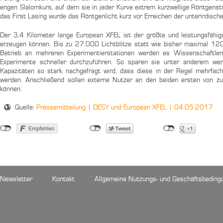
engen Slalomkurs, auf dem sie in jeder Kurve extrem kurzwellige Röntgenstr
das First Lasing wurde das Röntgenlicht kurz vor Erreichen der unterirdisc
Der 3,4 Kilometer lange European XFEL ist der größte und leistungsfähigs
erzeugen können. Bis zu 27.000 Lichtblitze statt wie bisher maximal 120
Betrieb an mehreren Experimentierstationen werden es Wissenschaftle
Experimente schneller durchzuführen. So sparen sie unter anderem wert
Kapazitäten so stark nachgefragt wird, dass diese in der Regel mehrfach 
werden. Anschließend sollen externe Nutzer an den beiden ersten von zu
können.
Quelle:
Pressemitteilung | DESY und European XFEL | 04.05.2017
Newsletter
Kontakt
Allgemeine Nutzungs- und Geschäftsbeding