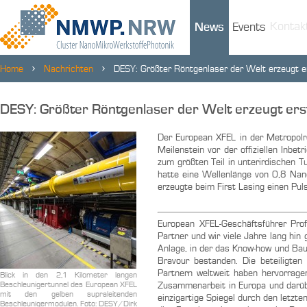
Kontak
News
Events
Home
Nachrichten
DESY: Größter Röntgenlaser der Welt erzeugt e
DESY: Größter Röntgenlaser der Welt erzeugt erst
Der European XFEL in der Metropolr
Meilenstein vor der offiziellen Inbe
zum größten Teil in unterirdischen T
hatte eine Wellenlänge von 0,8 Nan
erzeugte beim First Lasing einen Pu
European XFEL-Geschäftsführer Pro
Partner und wir viele Jahre lang hin
Anlage, in der das Know-how und Baut
Bravour bestanden. Die beteiligte
Partnern weltweit haben hervorragen
Blick in den 2,1 Kilometer langen
Beschleunigertunnel des European XFEL
Zusammenarbeit in Europa und darübe
mit den gelben supraleitenden
einzigartige Spiegel durch den letzte
Beschleunigermodulen. Foto: DESY/Dirk