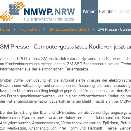
Kontak
News
Events
Home
Nachrichten
3M Deutschland GmbH
3M Presse - Comput
3M Presse - Computergestütztes Kodieren jetzt a
Zur conhIT 2015 führt 3M Health Information Systems eine Software in De
an Krankenhäusern optimieren lassen. 3M 360 Encompass nutzt die Techno
Informationen aus der elektronischen Patientenakte.
Großer Vorteil der Lösung ist die automatisierte Analyse der elektronisch
System eine vollständige und erlössichernde Kodierung. Die automatisiert g
bzw. dem Medizincontrolling lediglich geprüft und freigegeben zu werden. B
von Fragen geschlossen werden, was in einer differenzierteren Kodierung mü
der Patientendokumentation dauerhaft erhalten bleibt, macht sich bei MDK-
Bei der Ermittlung der ICD- und OPS-Kodes, die als Vorschläge angezeigt
Informations-System sowie weiterer Subsysteme zu. Dabei sind die Basi
Analysiert werden Anamnesetexte, Verlaufsdokumentation, Epikrisen, Befund
zur Medikation, unabhängig von ihrer Form und Herkunft. Hierbei wend