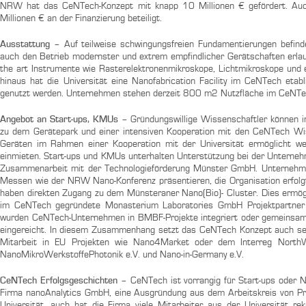
NRW hat das CeNTech-Konzept mit knapp 10 Millionen € gefördert. Auch
Millionen € an der Finanzierung beteiligt.
Ausstattung –
Auf teilweise schwingungsfreien Fundamentierungen befind
auch den Betrieb modernster und extrem empfindlicher Gerätschaften erlaub
the art Instrumente wie Rasterelektronenmikroskope, Lichtmikroskope und 
hinaus hat die Universität eine Nanofabrication Facility im CeNTech eta
genutzt werden. Unternehmen stehen derzeit 800 m2 Nutzfläche im CeNTec
Angebot an Start-ups, KMUs –
Gründungswillige Wissenschaftler können i
zu dem Gerätepark und einer intensiven Kooperation mit den CeNTech Wi
Geräten im Rahmen einer Kooperation mit der Universität ermöglicht we
einmieten. Start-ups und KMUs unterhalten Unterstützung bei der Untern
Zusammenarbeit mit der Technologieförderung Münster GmbH. Unternehm
Messen wie der NRW Nano-Konferenz präsentieren, die Organisation erfol
haben direkten Zugang zu dem Münsteraner Nano(Bio)- Cluster. Dies ermögl
im CeNTech gegründete Monasterium Laboratories GmbH Projektpartner
wurden CeNTech-Unternehmen in BMBF-Projekte integriert oder gemeinsam
eingereicht. In diesem Zusammenhang setzt das CeNTech Konzept auch sehr 
Mitarbeit in EU Projekten wie Nano4Market oder dem Interreg North
NanoMikroWerkstoffePhotonik e.V. und Nano-in-Germany e.V.
CeNTech Erfolgsgeschichten –
CeNTech ist vorrangig für Start-ups oder 
Firma nanoAnalytics GmbH, eine Ausgründung aus dem Arbeitskreis von Pro
Universität, auch hat die Firma viele Mitarbeiter aus der Universität r