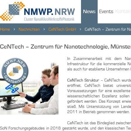
Kontak
News
Events
Home
Nachrichten
CeNTech GmbH
CeNTech – Zentrum für Na
CeNTech – Zentrum für Nanotechnologie, Münste
In Zusammenarbeit mit dem Nano
Infrastruktur für die kommerzielle 
als auch für etablierte Unternehmen 
CeNTech Struktur –
CeNTech wurde 
eröffnet. CeNTech bietet univer
Voraussetzungen für eine exzellen
wissenschaftlichen Exzellenz solle
gefördert werden. Das Konzept erwie
stieß. Mit Unterstützung von Land
2011 in Betrieb genommen werden.
CeNTech ist das Bindeglied zwischen 
SoN Forschungsgebäudes in 2018 gestärkt wurde, und den klassischen Te