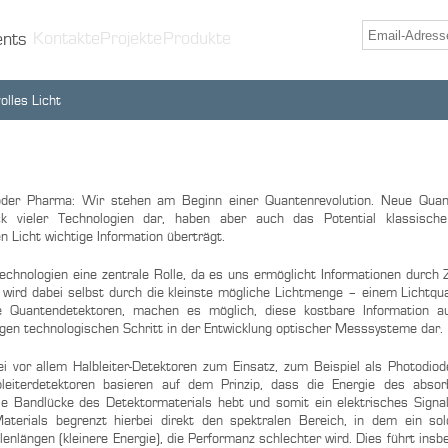
Kontakte
Projekte
Produkte
ents
olles Licht
der Pharma: Wir stehen am Beginn einer Quantenrevolution. Neue Quan
ck vieler Technologien dar, haben aber auch das Potential klassisch
en Licht wichtige Information überträgt.
n Technologien eine zentrale Rolle, da es uns ermöglicht Informationen durch
n wird dabei selbst durch die kleinste mögliche Lichtmenge – einem Lichtqu
ge Quantendetektoren, machen es möglich, diese kostbare Information a
tigen technologischen Schritt in der Entwicklung optischer Messsysteme dar.
i vor allem Halbleiter-Detektoren zum Einsatz, zum Beispiel als Photodio
eiterdetektoren basieren auf dem Prinzip, dass die Energie des absorb
e Bandlücke des Detektormaterials hebt und somit ein elektrisches Signal
terials begrenzt hierbei direkt den spektralen Bereich, in dem ein sol
nlängen (kleinere Energie), die Performanz schlechter wird. Dies führt insb