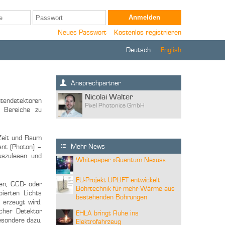
Neues Passwort
Kostenlos registrieren
Deutsch
English
Ansprechpartner
Nicolai Walter
tendetektoren
Pixel Photonics GmbH
e Bereiche zu
 Zeit und Raum
Mehr News
ant (Photon) –
uszulesen und
Whitepaper »Quantum Nexus«
EU-Projekt UPLIFT entwickelt
den, CCD- oder
Bohrtechnik für mehr Wärme aus
ierten Lichts
bestehenden Bohrungen
 erzeugt wird.
cher Detektor
EHLA bringt Ruhe ins
esondere dazu,
Elektrofahrzeug