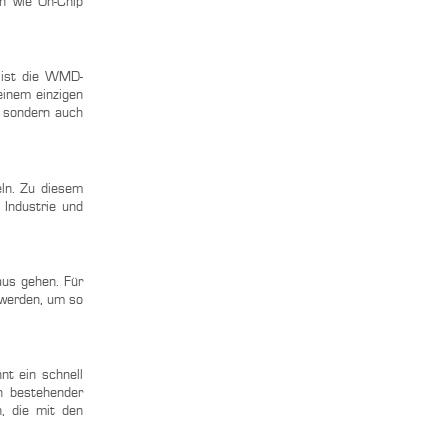
en wie On-Chip
, ist die WMD-
einem einzigen
, sondern auch
eln. Zu diesem
Industrie und
aus gehen. Für
 werden, um so
nt ein schnell
n bestehender
n, die mit den