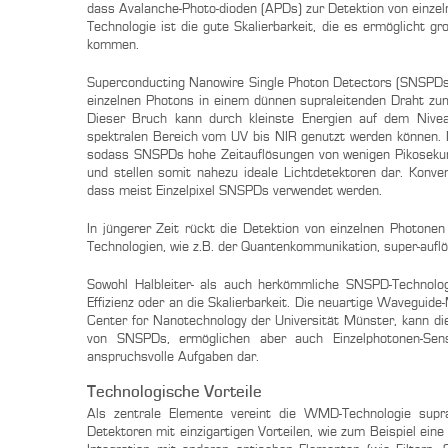
dass Avalanche-Photo-dioden (APDs) zur Detektion von einzel
Technologie ist die gute Skalierbarkeit, die es ermöglicht gr
kommen.
Superconducting Nanowire Single Photon Detectors (SNSPDs) d
einzelnen Photons in einem dünnen supraleitenden Draht zu
Dieser Bruch kann durch kleinste Energien auf dem Nive
spektralen Bereich vom UV bis NIR genutzt werden können. 
sodass SNSPDs hohe Zeitauflösungen von wenigen Pikosekunde
und stellen somit nahezu ideale Lichtdetektoren dar. Konven
dass meist Einzelpixel SNSPDs verwendet werden.
In jüngerer Zeit rückt die Detektion von einzelnen Photon
Technologien, wie z.B. der Quantenkommunikation, super-auflö
Sowohl Halbleiter- als auch herkömmliche SNSPD-Technolo
Effizienz oder an die Skalierbarkeit. Die neuartige Wavegui
Center for Nanotechnology der Universität Münster, kann d
von SNSPDs, ermöglichen aber auch Einzelphotonen-Sens
anspruchsvolle Aufgaben dar.
Technologische Vorteile
Als zentrale Elemente vereint die WMD-Technologie suprale
Detektoren mit einzigartigen Vorteilen, wie zum Beispiel ein