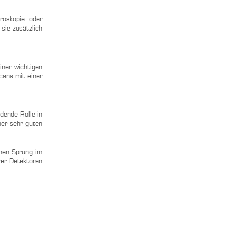
roskopie oder
sie zusätzlich
iner wichtigen
cans mit einer
idende Rolle in
ner sehr guten
chen Sprung im
ver Detektoren