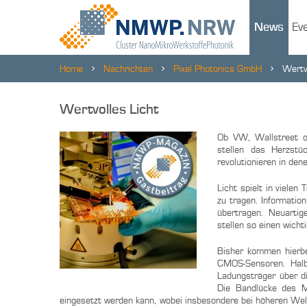
News
Ev
Home
Nachrichten
Pixel Photonics GmbH
Wertv
Wertvolles Licht
Ob VW, Wallstreet o
stellen das Herzstü
revolutionieren in den
Licht spielt in viele
zu tragen. Informatio
übertragen. Neuarti
stellen so einen wich
Bisher kommen hierbe
CMOS-Sensoren. Halbl
Ladungsträger über di
Die Bandlücke des Ma
eingesetzt werden kann, wobei insbesondere bei höheren Welle