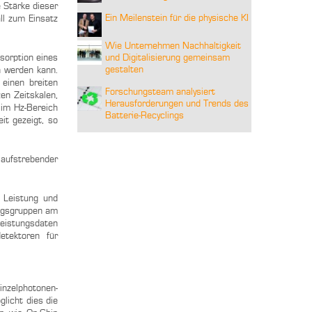
 Stärke dieser
Ein Meilenstein für die physische KI
all zum Einsatz
Wie Unternehmen Nachhaltigkeit
sorption eines
und Digitalisierung gemeinsam
gestalten
n werden kann.
einen breiten
Forschungsteam analysiert
en Zeitskalen,
Herausforderungen und Trends des
 im Hz-Bereich
Batterie-Recyclings
it gezeigt, so
 aufstrebender
 Leistung und
ungsgruppen am
Leistungsdaten
etektoren für
inzelphotonen-
licht dies die