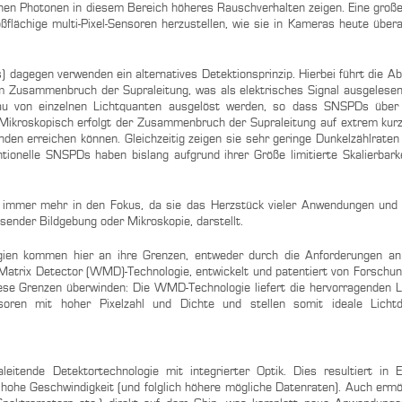
nen Photonen in diesem Bereich höheres Rauschverhalten zeigen. Eine große
oßflächige multi-Pixel-Sensoren herzustellen, wie sie in Kameras heute über
agegen verwenden ein alternatives Detektionsprinzip. Hierbei führt die Ab
m Zusammenbruch der Supraleitung, was als elektrisches Signal ausgelese
au von einzelnen Lichtquanten ausgelöst werden, so dass SNSPDs über 
Mikroskopisch erfolgt der Zusammenbruch der Supraleitung auf extrem kurz
n erreichen können. Gleichzeitig zeigen sie sehr geringe Dunkelzählraten
tionelle SNSPDs haben bislang aufgrund ihrer Größe limitierte Skalierbarke
en immer mehr in den Fokus, da sie das Herzstück vieler Anwendungen und
sender Bildgebung oder Mikroskopie, darstellt.
gien kommen hier an ihre Grenzen, entweder durch die Anforderungen an
de-Matrix Detector (WMD)-Technologie, entwickelt und patentiert von Forsch
iese Grenzen überwinden: Die WMD-Technologie liefert die hervorragenden 
oren mit hoher Pixelzahl und Dichte und stellen somit ideale Lichtd
itende Detektortechnologie mit integrierter Optik. Dies resultiert in E
e hohe Geschwindigkeit (und folglich höhere mögliche Datenraten). Auch ermög