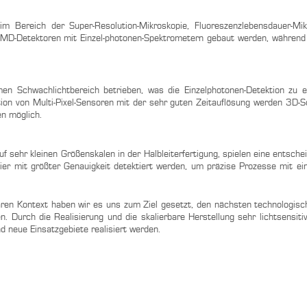
 Bereich der Super-Resolution-Mikroskopie, Fluoreszenzlebensdauer-Mik
MD-Detektoren mit Einzel-photonen-Spektrometern gebaut werden, während 
en Schwachlichtbereich betrieben, was die Einzelphotonen-Detektion zu e
on von Multi-Pixel-Sensoren mit der sehr guten Zeitauflösung werden 3D-S
n möglich.
 sehr kleinen Größenskalen in der Halbleiterfertigung, spielen eine entsche
ier mit größter Genauigkeit detektiert werden, um präzise Prozesse mit ei
ären Kontext haben wir es uns zum Ziel gesetzt, den nächsten technologis
 Durch die Realisierung und die skalierbare Herstellung sehr lichtsensiti
 neue Einsatzgebiete realisiert werden.