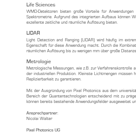
Life Sciences
WMD-Detektoren bieten große Vorteile für Anwendungen im
Spektrometrie. Aufgrund des integrierten Aufbaus können W
exzellente zeitliche und räumliche Auflösung bieten.
LIDAR
Light Detection and Ranging (LIDAR) wird häufig im extrem
Eigenschaft für diese Anwendung macht. Durch die Kombinati
räumlichen Auflösung bis zu wenigen mm über große Distanze
Metrologie
Metrologische Messungen, wie z.B. zur Verfahrenskontrolle auf
der industriellen Produktion. Kleinste Lichtmengen müssen h
Replizierbarkeit zu garantieren.
Mit der Ausgründung von Pixel Photonics aus dem universit
Bereich der Quantentechnologien entscheidend mit zu prägen.
können bereits bestehende Anwendungsfelder ausgeweitet und
Ansprechpartner:
Nicolai Walter
Pixel Photonics UG