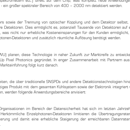
, Spektrometern etc.) direkt auf dem Chip, was komplett neue Anwendung
t - ein großer spektraler Bereich von 400 – 2000 nm detektiert werden.
tors sowie der Trennung von optischer Kopplung und dem Detektor selbst
are Detektoren. Dies ermöglicht es, potenziell Tausende von Detektoren auf 
n, was nicht nur erhebliche Kosteneinsparungen für den Kunden ermöglicht
otonen-Detektoren und zusätzlich räumliche Auflösung benötigt werden.
) planen, diese Technologie in naher Zukunft zur Marktreife zu entwick
p Pixel Photonics gegründet. In enger Zusammenarbeit mit Partnern aus 
arkteinführung folgt kurz danach.
ten, die über traditionelle SNSPDs und andere Detektionstechnologien hin
tiges Produkt mit dem gesamten Kühlsystem sowie der Elektronik integriert
en, werden folgende Anwendungsbereiche anvisiert:
anisationen im Bereich der Datensicherheit hat sich im letzten Jahrzeh
Herkömmliche Einzelphotonen-Detektoren limitieren die Übertragungsrate
ierung und damit eine erhebliche Steigerung der erreichbaren Datenrate
.