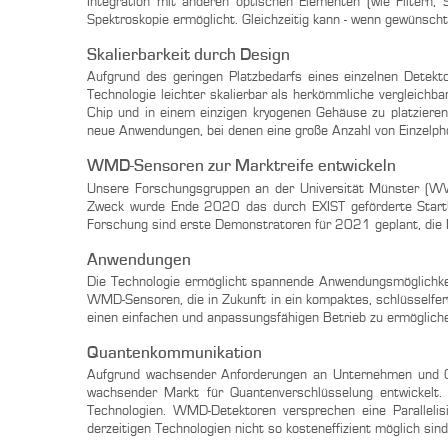
Integration mit anderen optischen Elementen (wie Filtern
Spektroskopie ermöglicht. Gleichzeitig kann - wenn gewünsch
Skalierbarkeit durch Design
Aufgrund des geringen Platzbedarfs eines einzelnen Detek
Technologie leichter skalierbar als herkömmliche vergleichb
Chip und in einem einzigen kryogenen Gehäuse zu platziere
neue Anwendungen, bei denen eine große Anzahl von Einzelph
WMD-Sensoren zur Marktreife entwickeln
Unsere Forschungsgruppen an der Universität Münster (WWU
Zweck wurde Ende 2020 das durch EXIST geförderte StartU
Forschung sind erste Demonstratoren für 2021 geplant, die M
Anwendungen
Die Technologie ermöglicht spannende Anwendungsmöglichkei
WMD-Sensoren, die in Zukunft in ein kompaktes, schlüsselfer
einen einfachen und anpassungsfähigen Betrieb zu ermöglich
Quantenkommunikation
Aufgrund wachsender Anforderungen an Unternehmen und Org
wachsender Markt für Quantenverschlüsselung entwickelt. 
Technologien. WMD-Detektoren versprechen eine Parallelis
derzeitigen Technologien nicht so kosteneffizient möglich sind