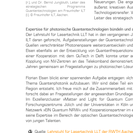
Neuerungen. Die eng
(r.), und Dr. Bernd Jungbluth, Leiter des
strategischen Programms
äußerst kreativen A
Quantentechnologien am Fraunhofer ILT
Technologietransfer.
(l.). © Fraunhofer ILT, Aachen.
Leiter des strategis
Expertise für photonische Quantentechnologien bündeln und
Der Lehrstuhl für Lasertechnik LLT hat in den vergangene
ILT daran geforscht, Aufgabenstellungen der Quantentechno
Quellen verschränkter Photonenpaare weiterzuentwickeln und
Elsen ebenfalls an der Entwicklung von Quantenfrequenzkonve
einer Kooperation mit dem QuTech in Delft konnte unter a
Kopplung von NV-Zentren an das Telekomband demonstriert
Jahren gemeinsam an Fragestellungen zu photonischen Lösun
Florian Elsen blickt einer spannenden Aufgabe entgegen: »Ic
Thema Quantenphotonik aufzubauen. Wir sind dabei Teil ein
Region entsteht. Ich freue mich auf die Zusammenarbeit mit 
forscht dabei an Fragestellungen der angewandten Grundlagenf
Im Exzellenzcluster »Matter and Light for Quantum C
Forschungszentrums Jülich und der Universitäten in Köln 
Netzwerk »EIN Quantum NRW« und Kooperationspartner im ent
seine Expertise im Bereich der optischen Quantentechnologie
von jungen Talenten.
Quelle:
Lehrstuhl für Lasertechnik LLT der RWTH Aachen