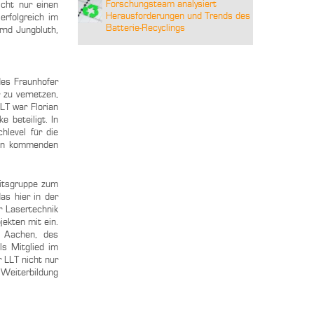
Forschungsteam analysiert
cht nur einen
Herausforderungen und Trends des
rfolgreich im
Batterie-Recyclings
rnd Jungbluth,
des Fraunhofer
 zu vernetzen,
LT war Florian
 beteiligt. In
hlevel für die
den kommenden
eitsgruppe zum
as hier in der
r Lasertechnik
ekten mit ein.
 Aachen, des
ls Mitglied im
 LLT nicht nur
 Weiterbildung