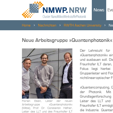
News
Ev
Home
Nachrichten
RWTH Aachen University
Ne
Neue Arbeitsgruppe »Quantenphotonik«
Der Lehrstuhl für
»Quantenphotonik« ein
und ausbauen soll. D
Fraunhofer ILT daran,
Fokus liegt hierbei
Gruppenleiter wird Flo
nichtlinear-optischer
»Quantencomputing, Q
der Photonik. Mit
Grundlagenforschung 
Leiter des LLT und 
Florian Elsen, Leiter der neuen
Arbeitsgruppe »Quantenphotonik«
Fraunhofer ILT ermögl
(Mitte), Prof. Dr. Constantin Häfner,
die Industrie. Quante
Leiter des LLT und des Fraunhofer ILT