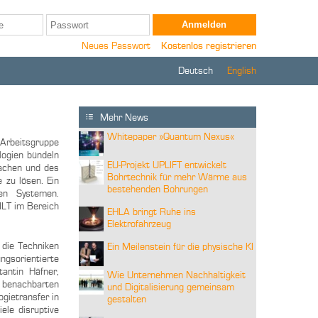
Neues Passwort
Kostenlos registrieren
Deutsch
English
Mehr News
Whitepaper »Quantum Nexus«
rbeitsgruppe
logien bündeln
EU-Projekt UPLIFT entwickelt
achen und des
Bohrtechnik für mehr Wärme aus
 zu lösen. Ein
bestehenden Bohrungen
hen Systemen.
 ILT im Bereich
EHLA bringt Ruhe ins
Elektrofahrzeug
die Techniken
Ein Meilenstein für die physische KI
sorientierte
antin Häfner,
Wie Unternehmen Nachhaltigkeit
 benachbarten
und Digitalisierung gemeinsam
gietransfer in
gestalten
ele disruptive