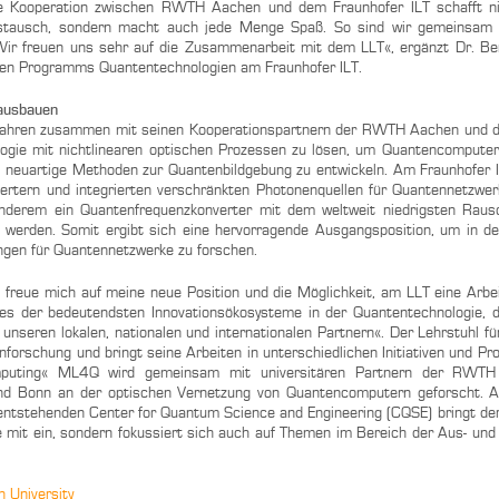
e Kooperation zwischen RWTH Aachen und dem Fraunhofer ILT schafft ni
ustausch, sondern macht auch jede Menge Spaß. So sind wir gemeinsam e
 Wir freuen uns sehr auf die Zusammenarbeit mit dem LLT«, ergänzt Dr. Be
chen Programms Quantentechnologien am Fraunhofer ILT.
 ausbauen
n Jahren zusammen mit seinen Kooperationspartnern der RWTH Aachen und 
logie mit nichtlinearen optischen Prozessen zu lösen, um Quantencomputer
 neuartige Methoden zur Quantenbildgebung zu entwickeln. Am Fraunhofer I
rtern und integrierten verschränkten Photonenquellen für Quantennetzwerke
nderem ein Quantenfrequenzkonverter mit dem weltweit niedrigsten Rausc
 werden. Somit ergibt sich eine hervorragende Ausgangsposition, um in 
gen für Quantennetzwerke zu forschen.
h freue mich auf meine neue Position und die Möglichkeit, am LLT eine Arb
es der bedeutendsten Innovationsökosysteme in der Quantentechnologie, d
unseren lokalen, nationalen und internationalen Partnern«. Der Lehrstuhl fü
orschung und bringt seine Arbeiten in unterschiedlichen Initiativen und Proj
omputing« ML4Q wird gemeinsam mit universitären Partnern der RWTH
und Bonn an der optischen Vernetzung von Quantencomputern geforscht. A
stehenden Center for Quantum Science and Engineering (CQSE) bringt der
 mit ein, sondern fokussiert sich auch auf Themen im Bereich der Aus- und
 University