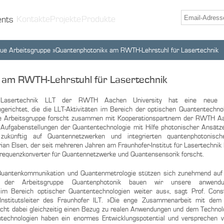
Kontakte
Projekte
Produkte
ents
ue Arbeitsgruppe »Quantenphotonik« am RWTH-Lehrstuhl für Lasertechnik
 am RWTH-Lehrstuhl für Lasertechnik
 Lasertechnik LLT der RWTH Aachen University hat eine neue A
gerichtet, die die LLT-Aktivitäten im Bereich der optischen Quantentechno
ie Arbeitsgruppe forscht zusammen mit Kooperationspartnern der RWTH A
 Aufgabenstellungen der Quantentechnologie mit Hilfe photonischer Ansätze
 zukünftig auf Quantennetzwerken und integrierten quantenphotonisc
rian Elsen, der seit mehreren Jahren am Fraunhofer-Institut für Lasertechnik
 Frequenzkonverter für Quantennetzwerke und Quantensensorik forscht.
uantenkommunikation und Quantenmetrologie stützen sich zunehmend auf 
 der Arbeitsgruppe Quantenphotonik bauen wir unsere anwendung
im Bereich optischer Quantentechnologien weiter aus«, sagt Prof. Const
Institutsleiter des Fraunhofer ILT. »Die enge Zusammenarbeit mit dem
icht dabei gleichzeitig einen Bezug zu realen Anwendungen und dem Technolo
ntechnologien haben ein enormes Entwicklungspotential und versprechen vi