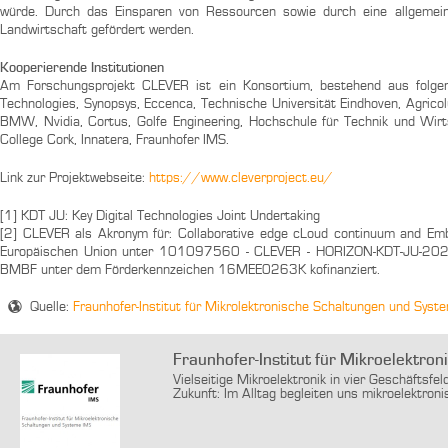
würde. Durch das Einsparen von Ressourcen sowie durch eine allgemein
Landwirtschaft gefördert werden.
Kooperierende Institutionen
Am Forschungsprojekt CLEVER ist ein Konsortium, bestehend aus folgend
Technologies, Synopsys, Eccenca, Technische Universität Eindhoven, Agricolu
BMW, Nvidia, Cortus, Golfe Engineering, Hochschule für Technik und Wirtsc
College Cork, Innatera, Fraunhofer IMS.
Link zur Projektwebseite:
https://www.cleverproject.eu/
[1] KDT JU: Key Digital Technologies Joint Undertaking
[2] CLEVER als Akronym für: Collaborative edge cLoud continuum and Embe
Europäischen Union unter 101097560 - CLEVER - HORIZON-KDT-JU-2021-
BMBF unter dem Förderkennzeichen 16MEE0263K kofinanziert.
Quelle:
Fraunhofer-Institut für Mikrolektronische Schaltungen und Sys
Fraunhofer-Institut für Mikroelektr
Vielseitige Mikroelektronik in vier Geschäftsfe
Zukunft: Im Alltag begleiten uns mikroelektroni