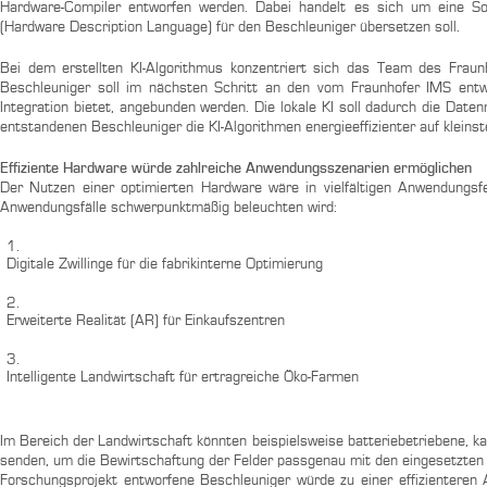
Hardware-Compiler entworfen werden. Dabei handelt es sich um eine Sof
(Hardware Description Language) für den Beschleuniger übersetzen soll.
Bei dem erstellten KI-Algorithmus konzentriert sich das Team des Fraunh
Beschleuniger soll im nächsten Schritt an den vom Fraunhofer IMS entwic
Integration bietet, angebunden werden. Die lokale KI soll dadurch die Date
entstandenen Beschleuniger die KI-Algorithmen energieeffizienter auf klein
Effiziente Hardware würde zahlreiche Anwendungsszenarien ermöglichen
Der Nutzen einer optimierten Hardware wäre in vielfältigen Anwendungsf
Anwendungsfälle schwerpunktmäßig beleuchten wird:
Digitale Zwillinge für die fabrikinterne Optimierung
Erweiterte Realität (AR) für Einkaufszentren
Intelligente Landwirtschaft für ertragreiche Öko-Farmen
Im Bereich der Landwirtschaft könnten beispielsweise batteriebetriebene, 
senden, um die Bewirtschaftung der Felder passgenau mit den eingesetzten
Forschungsprojekt entworfene Beschleuniger würde zu einer effizienteren 