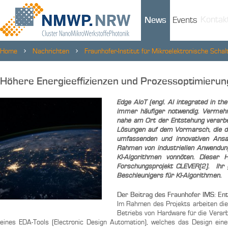
Kontak
News
Events
Home
Nachrichten
Fraunhofer-Institut für Mikroelektronische Sch
Prozessoptimierungen für eine Industrie im Wandel
Höhere Energieeffizienzen und Prozessoptimierung
Edge AIoT (engl. AI integrated in the
immer häufiger notwendig. Vermehr
nahe am Ort der Entstehung verarbeit
Lösungen auf dem Vormarsch, die di
umfassenden und innovativen Ans
Rahmen von industriellen Anwendun
KI-Algorithmen vonnöten. Dieser
Forschungsprojekt CLEVER[2]. Ihr g
Beschleunigers für KI-Algorithmen.
Der Beitrag des Fraunhofer IMS: Ent
Im Rahmen des Projekts arbeiten die 
Betriebs von Hardware für die Verarb
eines EDA-Tools (Electronic Design Automation), welches das Design eine