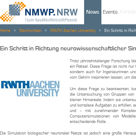
Kontak
News
Events
Home
Nachrichten
RWTH Aachen University
Ein Schritt in Ri
Ein Schritt in Richtung neurowissenschaftlicher S
Trotz jahrzehntelanger Forschung ble
ein Rätsel. Diese Frage ist nicht nu
sondern auch für Ingenieurinnen und
vom Gehirn inspirieren lassen, um di
Um diese Frage zu beantworten, kon
die Untersuchung von Gruppen von
kleiner Hirnareale. Indem sie unter
und komplexe Aufgaben zu erfüllen, en
und – mit zunehmender Komplexi
Computersimulationen von Modell
entscheidende Rolle.
Die Simulation biologischer neuronaler Netze ist jedoch eine große Herau