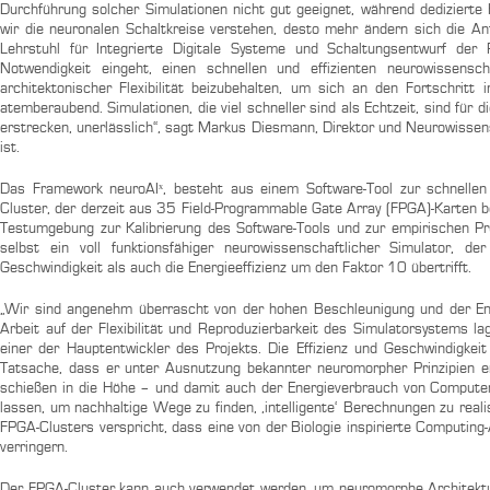
Durchführung solcher Simulationen nicht gut geeignet, während dedizierte
wir die neuronalen Schaltkreise verstehen, desto mehr ändern sich die 
Lehrstuhl für Integrierte Digitale Systeme und Schaltungsentwurf d
Notwendigkeit eingeht, einen schnellen und effizienten neurowissensc
architektonischer Flexibilität beizubehalten, um sich an den Fortschritt
atemberaubend. Simulationen, die viel schneller sind als Echtzeit, sind für
erstrecken, unerlässlich“, sagt Markus Diesmann, Direktor und Neurowisse
ist.
Das Framework neuroAIˣ, besteht aus einem Software-Tool zur schnelle
Cluster, der derzeit aus 35 Field-Programmable Gate Array (FPGA)-Karten be
Testumgebung zur Kalibrierung des Software-Tools und zur empirischen Prü
selbst ein voll funktionsfähiger neurowissenschaftlicher Simulator, 
Geschwindigkeit als auch die Energieeffizienz um den Faktor 10 übertrifft.
„Wir sind angenehm überrascht von der hohen Beschleunigung und der Ener
Arbeit auf der Flexibilität und Reproduzierbarkeit des Simulatorsystems 
einer der Hauptentwickler des Projekts. Die Effizienz und Geschwindigke
Tatsache, dass er unter Ausnutzung bekannter neuromorpher Prinzipien ent
schießen in die Höhe – und damit auch der Energieverbrauch von Computer
lassen, um nachhaltige Wege zu finden, ‚intelligente‘ Berechnungen zu reali
FPGA-Clusters verspricht, dass eine von der Biologie inspirierte Computing
verringern.
Der FPGA-Cluster kann auch verwendet werden, um neuromorphe Architektur