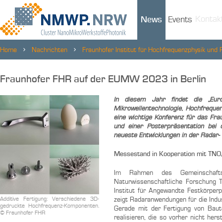
Kontak
News
Events
Home
Nachrichten
Fraunhofer Institut für Hochfrequenzphysik und 
Fraunhofer FHR auf der EUMW 2023 in Berlin
In diesem Jahr findet die „Eu
Mikrowellentechnologie, Hochfreque
eine wichtige Konferenz für das Fr
und einer Posterpräsentation bei
neueste Entwicklungen in der Radar-
Messestand in Kooperation mit TNO,
Im Rahmen des Gemeinschaftss
Naturwissenschaftliche Forschung 
Institut für Angewandte Festkörper
Additive Fertigung: Verschiedene 3D-
zeigt Radaranwendungen für die Indus
gedruckte Hochfrequenz-Komponenten.
Gerade mit der Fertigung von Baut
© Fraunhofer FHR
realisieren, die so vorher nicht he