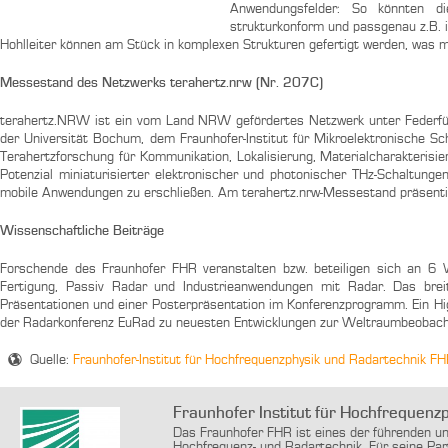
Anwendungsfelder: So könnten di
strukturkonform und passgenau z.B. 
Hohlleiter können am Stück in komplexen Strukturen gefertigt werden, was m
Messestand des Netzwerks terahertz.nrw (Nr. 207C)
terahertz.NRW ist ein vom Land NRW gefördertes Netzwerk unter Federfü
der Universität Bochum, dem Fraunhofer-Institut für Mikroelektronische S
Terahertzforschung für Kommunikation, Lokalisierung, Materialcharakterisie
Potenzial miniaturisierter elektronischer und photonischer THz-Schaltunge
mobile Anwendungen zu erschließen. Am terahertz.nrw-Messestand präsenti
Wissenschaftliche Beiträge
Forschende des Fraunhofer FHR veranstalten bzw. beteiligen sich an 6
Fertigung, Passiv Radar und Industrieanwendungen mit Radar. Das bre
Präsentationen und einer Posterpräsentation im Konferenzprogramm. Ein Hig
der Radarkonferenz EuRad zu neuesten Entwicklungen zur Weltraumbeobac
Quelle:
Fraunhofer-Institut für Hochfrequenzphysik und Radartechnik F
Fraunhofer Institut für Hochfrequenz
Das Fraunhofer FHR ist eines der führenden u
Hochfrequenz- und Radartechnik. Für seine Par