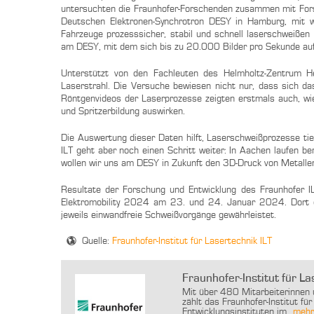
untersuchten die Fraunhofer-Forschenden zusammen mit For
Deutschen Elektronen-Synchrotron DESY in Hamburg, mit wel
Fahrzeuge prozesssicher, stabil und schnell laserschweißen 
am DESY, mit dem sich bis zu 20.000 Bilder pro Sekunde au
Unterstützt von den Fachleuten des Helmholtz-Zentrum 
Laserstrahl. Die Versuche bewiesen nicht nur, dass sich d
Röntgenvideos der Laserprozesse zeigten erstmals auch, wie
und Spritzerbildung auswirken.
Die Auswertung dieser Daten hilft, Laserschweißprozesse ti
ILT geht aber noch einen Schritt weiter: In Aachen laufen b
wollen wir uns am DESY in Zukunft den 3D-Druck von Metallen
Resultate der Forschung und Entwicklung des Fraunhofer I
Elektromobility 2024 am 23. und 24. Januar 2024. Dort d
jeweils einwandfreie Schweißvorgänge gewährleistet.
Quelle:
Fraunhofer-Institut für Lasertechnik ILT
Fraunhofer-Institut für La
Mit über 480 Mitarbeiterinnen
zählt das Fraunhofer-Institut f
Entwicklungsinstituten im...
mehr.