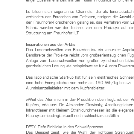
enger Zusammenarbeit mit der Pulsar Photonics GmbH, einem
Es bilden sich sogenannte Channels, die als Ionenautoba
verhindert das Entstehen von Defekten, steigert die Anzahl 
den Fraunhofer-Forschenden gelang es, das Verfahren vom Lab
Schritt werden wir die Technik von dem Prototyp auf eine 
Structuring am Fraunhofer ILT.
Inspirationen aus der Arktis
Das Laserschweißen von Batterien ist ein zentraler Aspekt
Bandbreite der Projekte reicht vom großserientauglichen Fü
Anlage zum Laserschweißen von großen zylindrischen Lith
ganzheitlichen Lösung wie beispielsweise für Aurora Powertra
Das lappländische Start-up hat für sein elektrisches Schneem
eine hohe Energiedichte von mehr als 190 Wh/kg besitzt. D
Aluminiumzellableiter mit dem Kupferableiter.
»Weil das Aluminium in der Produktion oben liegt, ist der V
Kupfer«, erläutert Dr. Alexander Olowinsky, Abteilungsleit
Infrarotlaser mit kleinem Strahldurchmesser ist die elegante
Blau systembedingt aktuell noch schlechter ausfällt.«
DESY: Tiefe Einblicke in den Schweißprozess
Das Beispiel zeigt, wie die Wahl der richtigen Strahlqu