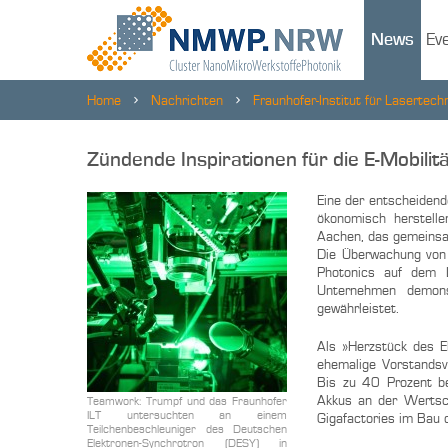
News
Ev
Home
Nachrichten
Fraunhofer-Institut für Lasertechn
Zündende Inspirationen für die E-Mobilit
Eine der entscheidend
ökonomisch herstelle
Aachen, das gemeinsam
Die Überwachung von 
Photonics auf dem 
Unternehmen demons
gewährleistet.
Als »Herzstück des El
ehemalige Vorstandsv
Bis zu 40 Prozent b
Akkus an der Wertsch
Teamwork: Trumpf und das Fraunhofer
ILT untersuchten an einem
Gigafactories im Bau o
Teilchenbeschleuniger des Deutschen
Elektronen-Synchrotron (DESY) in