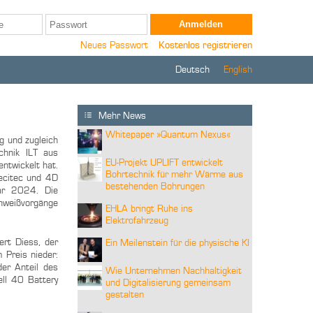
Neues Passwort
Kostenlos registrieren
Deutsch
English
Mehr News
Whitepaper »Quantum Nexus«
g und zugleich
chnik ILT aus
EU-Projekt UPLIFT entwickelt
ntwickelt hat.
Bohrtechnik für mehr Wärme aus
ecitec und 4D
bestehenden Bohrungen
ar 2024. Die
weißvorgänge
EHLA bringt Ruhe ins
Elektrofahrzeug
ert Diess, der
Ein Meilenstein für die physische KI
 Preis nieder:
er Anteil des
Wie Unternehmen Nachhaltigkeit
ell 40 Battery
und Digitalisierung gemeinsam
gestalten