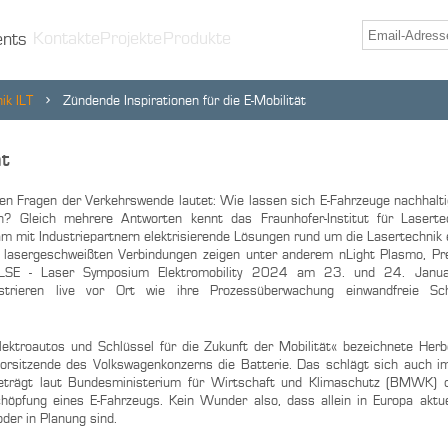
Kontakte
Projekte
Produkte
ents
ik ILT
Zündende Inspirationen für die E-Mobilität
ät
en Fragen der Verkehrswende lautet: Wie lassen sich E-Fahrzeuge nachhalti
n? Gleich mehrere Antworten kennt das Fraunhofer-Institut für Laserte
 mit Industriepartnern elektrisierende Lösungen rund um die Lasertechnik e
lasergeschweißten Verbindungen zeigen unter anderem nLight Plasmo, Pr
LSE - Laser Symposium Elektromobility 2024 am 23. und 24. Janu
trieren live vor Ort wie ihre Prozessüberwachung einwandfreie Sch
ektroautos und Schlüssel für die Zukunft der Mobilität« bezeichnete Herb
orsitzende des Volkswagenkonzerns die Batterie. Das schlägt sich auch im
eträgt laut Bundesministerium für Wirtschaft und Klimaschutz (BMWK) d
öpfung eines E-Fahrzeugs. Kein Wunder also, dass allein in Europa aktu
der in Planung sind.