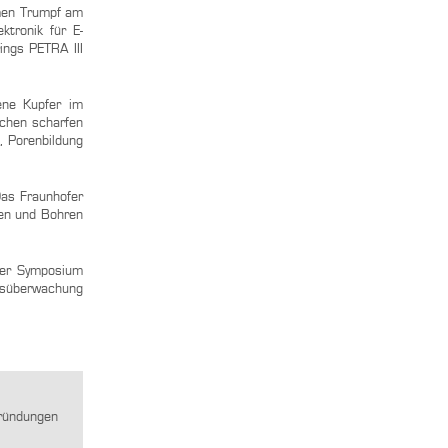
men Trumpf am
ktronik für E-
ings PETRA III
ene Kupfer im
ochen scharfen
, Porenbildung
Das Fraunhofer
ßen und Bohren
aser Symposium
ssüberwachung
gründungen