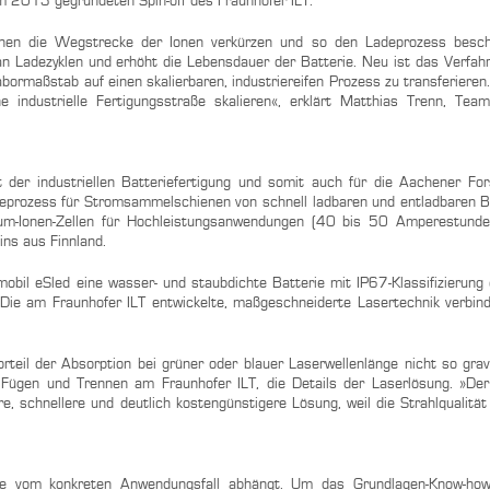
 2013 gegründeten Spin-off des Fraunhofer ILT.
hnen die Wegstrecke der Ionen verkürzen und so den Ladeprozess besch
an Ladezyklen und erhöht die Lebensdauer der Batterie. Neu ist das Verfahr
ormaßstab auf einen skalierbaren, industriereifen Prozess zu transferieren
industrielle Fertigungsstraße skalieren«, erklärt Matthias Trenn, Team
 der industriellen Batteriefertigung und somit auch für die Aachener Fo
geprozess für Stromsammelschienen von schnell ladbaren und entladbaren Ba
ium-Ionen-Zellen für Hochleistungsanwendungen (40 bis 50 Amperestunden
ins aus Finnland.
obil eSled eine wasser- und staubdichte Batterie mit IP67-Klassifizierung e
ie am Fraunhofer ILT entwickelte, maßgeschneiderte Lasertechnik verbind
orteil der Absorption bei grüner oder blauer Laserwellenlänge nicht so grav
er Fügen und Trennen am Fraunhofer ILT, die Details der Laserlösung. »De
re, schnellere und deutlich kostengünstigere Lösung, weil die Strahlqualität
elle vom konkreten Anwendungsfall abhängt. Um das Grundlagen-Know-how 