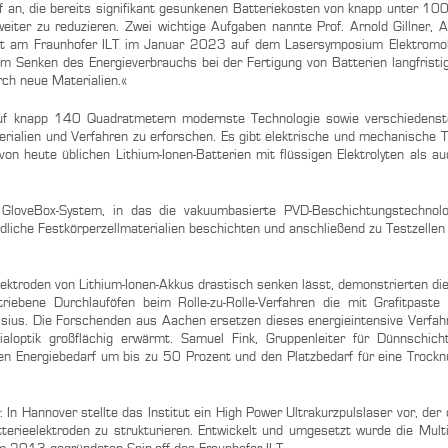
 an, die bereits signifikant gesunkenen Batteriekosten von knapp unter 100
eiter zu reduzieren. Zwei wichtige Aufgaben nannte Prof. Arnold Gillner, Ab
t am Fraunhofer ILT im Januar 2023 auf dem Lasersymposium Elektromobi
m Senken des Energieverbrauchs bei der Fertigung von Batterien langfristi
rch neue Materialien.«
uf knapp 140 Quadratmetern modernste Technologie sowie verschiedenst
erialien und Verfahren zu erforschen. Es gibt elektrische und mechanische T
n heute üblichen Lithium-Ionen-Batterien mit flüssigen Elektrolyten als au
GloveBox-System, in das die vakuumbasierte PVD-Beschichtungstechnolo
ndliche Festkörperzellmaterialien beschichten und anschließend zu Testzellen
lektroden von Lithium-Ionen-Akkus drastisch senken lässt, demonstrierten di
bene Durchlauföfen beim Rolle-zu-Rolle-Verfahren die mit Grafitpaste 
sius. Die Forschenden aus Aachen ersetzen dieses energieintensive Verfah
ialoptik großflächig erwärmt. Samuel Fink, Gruppenleiter für Dünnschic
en Energiebedarf um bis zu 50 Prozent und den Platzbedarf für eine Trock
n Hannover stellte das Institut ein High Power Ultrakurzpulslaser vor, der 
tterieelektroden zu strukturieren. Entwickelt und umgesetzt wurde die Multis