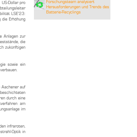
Forschungsteam analysiert
 US-Dollar pro
Herausforderungen und Trends des
teilungsleiter
Batterie-Recyclings
lität LSE’23:
g die Erhöhung
e Anlagen zur
eststände, die
ch zukünftigen
gie sowie ein
 verbauen.
e Aachener auf
beschichteten
ren durch eine
htverfahren am
nungsanlage im
den infraroten,
trahl-Optik in