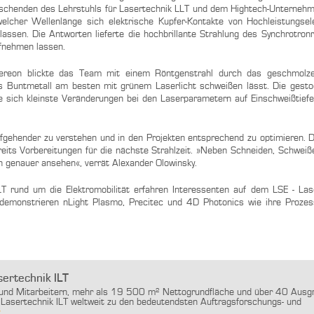
schenden des Lehrstuhls für Lasertechnik LLT und dem Hightech-Unterneh
cher Wellenlänge sich elektrische Kupfer-Kontakte von Hochleistungsele
lassen. Die Antworten lieferte die hochbrillante Strahlung des Synchrotronr
fnehmen lassen.
Hereon blickte das Team mit einem Röntgenstrahl durch das geschmolz
as Buntmetall am besten mit grünem Laserlicht schweißen lässt. Die gest
 sich kleinste Veränderungen bei den Laserparametern auf Einschweißtiefe
efgehender zu verstehen und in den Projekten entsprechend zu optimieren. 
ereits Vorbereitungen für die nächste Strahlzeit. »Neben Schneiden, Schwei
 genauer ansehen«, verrät Alexander Olowinsky.
LT rund um die Elektromobilität erfahren Interessenten auf dem LSE - L
emonstrieren nLight Plasmo, Precitec und 4D Photonics wie ihre Proze
sertechnik ILT
 und Mitarbeitern, mehr als 19 500 m² Nettogrundfläche und über 40 Aus
ür Lasertechnik ILT weltweit zu den bedeutendsten Auftragsforschungs- und
..