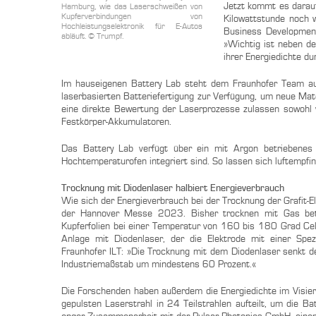
Jetzt kommt es darauf
Hamburg, wie das Laserschweißen von
Kupferverbindungen von
Kilowattstunde noch w
Hochleistungselektronik für E-Autos
Business Developmen
abläuft. © Trumpf.
»Wichtig ist neben de
ihrer Energiedichte du
Im hauseigenen Battery Lab steht dem Fraunhofer Team a
laserbasierten Batteriefertigung zur Verfügung, um neue Mat
eine direkte Bewertung der Laserprozesse zulassen sowohl vo
Festkörper-Akkumulatoren.
Das Battery Lab verfügt über ein mit Argon betriebenes 
Hochtemperaturofen integriert sind. So lassen sich luftempfi
Trocknung mit Diodenlaser halbiert Energieverbrauch
Wie sich der Energieverbrauch bei der Trocknung der Grafit-E
der Hannover Messe 2023. Bisher trocknen mit Gas betrie
Kupferfolien bei einer Temperatur von 160 bis 180 Grad Cel
Anlage mit Diodenlaser, der die Elektrode mit einer Spez
Fraunhofer ILT: »Die Trocknung mit dem Diodenlaser senkt d
Industriemaßstab um mindestens 60 Prozent.«
Die Forschenden haben außerdem die Energiedichte im Visier: I
gepulsten Laserstrahl in 24 Teilstrahlen aufteilt, um die Ba