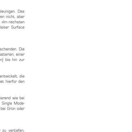
leunigen. Das
en nicht, aber
. »Im nächsten
leiter Surface
rschenden. Die
tterien, einer
) bis hin zur
ntwickelt, die
et hierfür den
ierend wie bei
r Single Mode-
 bei Grün oder
zu vertiefen,