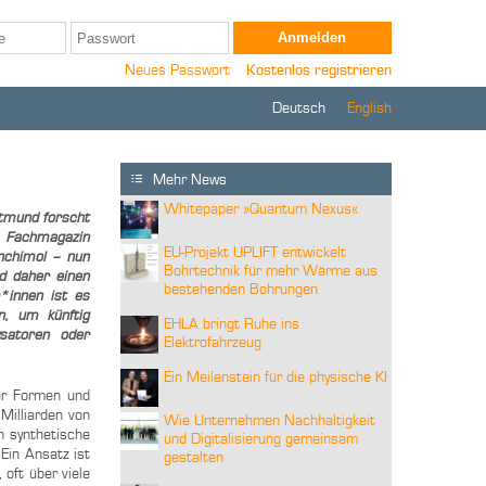
Neues Passwort
Kostenlos registrieren
Deutsch
English
Mehr News
Whitepaper »Quantum Nexus«
rtmund forscht
n Fachmagazin
EU-Projekt UPLIFT entwickelt
enchimol – nun
Bohrtechnik für mehr Wärme aus
nd daher einen
bestehenden Bohrungen
*innen ist es
n, um künftig
EHLA bringt Ruhe ins
ysatoren oder
Elektrofahrzeug
Ein Meilenstein für die physische KI
der Formen und
Milliarden von
Wie Unternehmen Nachhaltigkeit
n synthetische
und Digitalisierung gemeinsam
Ein Ansatz ist
gestalten
oft über viele