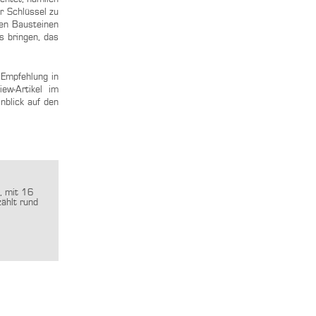
r Schlüssel zu
ten Bausteinen
s bringen, das
 Empfehlung in
ew-Artikel im
nblick auf den
, mit 16
zählt rund