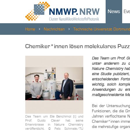
News
Ev
Home
Nachrichten
Technische Universität Dortmun
Chemiker*innen lösen molekulares Puzz
Das Team um Prof. Gu
unter anderem zu d
Nature Chemistry hab
eine Studie publizie
entscheidenden Fort
wichtig, solch komp
Anwendungen zu entw
maßgeschneiderte Mate
Bei der Untersuchung
Funktionen, die die G
Jahren verflochtene N
Das Team um Elie Benchimol (l.) und
Prof. Guido Clever hat seine
Chemiker*innen immer
Erkenntnisse in Nature Chemistry
die mehrstufige organ
veröffentlicht. © Felix Schmale​/​TU