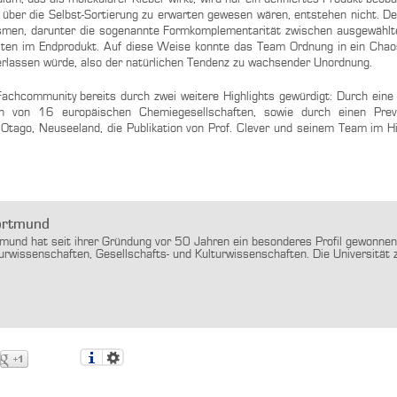
ber die Selbst-Sortierung zu erwarten gewesen wären, entstehen nicht. De
ismen, darunter die sogenannte Formkomplementarität zwischen ausgewähl
ten im Endprodukt. Auf diese Weise konnte das Team Ordnung in ein Chao
erlassen würde, also der natürlichen Tendenz zu wachsender Unordnung.
Fachcommunity bereits durch zwei weitere Highlights gewürdigt: Durch eine
von 16 europäischen Chemiegesellschaften, sowie durch einen Previ
tago, Neuseeland, die Publikation von Prof. Clever und seinem Team im Hi
Dortmund
tmund hat seit ihrer Gründung vor 50 Jahren ein besonderes Profil gewonnen
urwissenschaften, Gesellschafts- und Kul­tur­wissen­schaften. Die Universität 