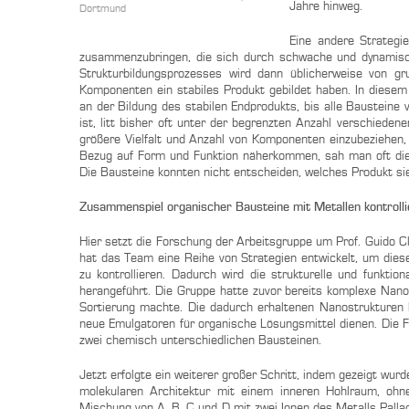
Jahre hinweg.
Dortmund
Eine andere Strategi
zusammenzubringen, die sich durch schwache und dynamisc
Strukturbildungsprozesses wird dann üblicherweise von grun
Komponenten ein stabiles Produkt gebildet haben. In diesem 
an der Bildung des stabilen Endprodukts, bis alle Bausteine 
ist, litt bisher oft unter der begrenzten Anzahl verschieden
größere Vielfalt und Anzahl von Komponenten einzubeziehen,
Bezug auf Form und Funktion näherkommen, sah man oft die B
Die Bausteine konnten nicht entscheiden, welches Produkt sie 
Zusammenspiel organischer Bausteine mit Metallen kontrolli
Hier setzt die Forschung der Arbeitsgruppe um Prof. Guido
hat das Team eine Reihe von Strategien entwickelt, um die
zu kontrollieren. Dadurch wird die strukturelle und funkt
herangeführt. Die Gruppe hatte zuvor bereits komplexe Nanos
Sortierung machte. Die dadurch erhaltenen Nanostrukturen 
neue Emulgatoren für organische Lösungsmittel dienen. Die
zwei chemisch unterschiedlichen Bausteinen.
Jetzt erfolgte ein weiterer großer Schritt, indem gezeigt wurd
molekularen Architektur mit einem inneren Hohlraum, ohne
Mischung von A, B, C und D mit zwei Ionen des Metalls Palladi