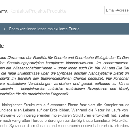
Kontakte
Projekte
Produkte
ents
d
Chemiker*innen lösen molekulares Puzzle
le
ido Clever von der Fakultät für Chemie und Chemische Biologie der TU Do
en Gestaltungsprinzipien komplexer Nanostrukturen. Im renommierte
en die Wissen­schaft­ler*innen – unter ihnen auch Dr. Kai Wu und Elie B
rt, die neue Erkenntnisse über die Synthese solcher Nanosysteme bietet u
schritt im Bereich der Supramolekularen Chemie bedeutet. Für Forscher
lexe molekulare Verbindungen verstehen und gezielt aufbauen zu könne
ickeln – beispielsweise selektive molekulare Rezeptoren und Katal
rialien für die medizinische Diagnostik.
 biologischer Strukturen auf atomarer Ebene fasziniert die Komplexität 
rundlage allen Lebens auf der Erde bilden. Während die Natur im Laufe von 
etzwerke von interagierenden molekularen Strukturen entwickelt hat, stehe
 noch vor großen Herausforderungen bei der Synthese komplexer Moleküle. 
ische Synthese, die mühsame und ressourcenintensive Laborarbeit erfordert, 