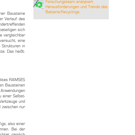
Forschungsteam analysiert
Herausforderungen und Trends des
Batterie-Recyclings
cher Bausteine
r Verlauf des
ndertreffenden
eteiligen sich
e vergleichbar
versucht, eine
 Strukturen in
te. Das heißt:
ojektes RAMSES
hen Bausteinen
an Anwendungen
 einer Selbst-
 Werkzeuge und
l zwischen nur
igs, also einer
önnen. Bei der
achtet, nämlich