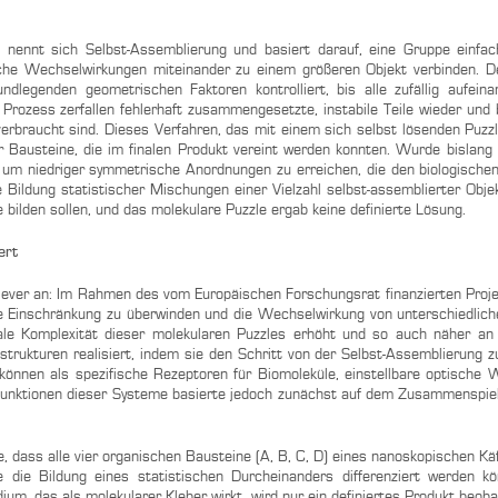
e nennt sich Selbst-Assemblierung und basiert darauf, eine Gruppe einfa
he Wechselwirkungen miteinander zu einem größeren Objekt verbinden. De
dlegenden geometrischen Faktoren kontrolliert, bis alle zufällig aufeina
Prozess zerfallen fehlerhaft zusammengesetzte, instabile Teile wieder und b
verbraucht sind. Dieses Verfahren, das mit einem sich selbst lösenden Puzzl
er Bausteine, die im finalen Produkt vereint werden konnten. Wurde bislang 
 um niedriger symmetrische Anordnungen zu erreichen, die den biologischen
ildung statistischer Mischungen einer Vielzahl selbst-assemblierter Objek
bilden sollen, und das molekulare Puzzle ergab keine definierte Lösung.
ert
 Clever an: Im Rahmen des vom Europäischen Forschungsrat finanzierten Pr
se Einschränkung zu überwinden und die Wechselwirkung von unterschiedlic
ionale Komplexität dieser molekularen Puzzles erhöht und so auch näher 
trukturen realisiert, indem sie den Schritt von der Selbst-Assemblierung zu
können als spezifische Rezeptoren für Biomoleküle, einstellbare optische
 Funktionen dieser Systeme basierte jedoch zunächst auf dem Zusammenspie
e, dass alle vier organischen Bausteine (A, B, C, D) eines nanoskopischen Käf
 die Bildung eines statistischen Durcheinanders differenziert werden k
um, das als molekularer Kleber wirkt, wird nur ein definiertes Produkt beob