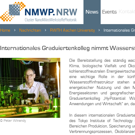
Kontak
News
Events
Home
Nachrichten
RWTH Aachen University
Internationales G
Internationales Graduiertenkolleg nimmt Wasserst
Die Bereitstellung des ständig w
Klima, biologische Vielfalt und Ö
kohlenstoffneutralen Energiewirtscha
eine wichtige Rolle in der künf
Wasserstoffinfrastruktur stehen 
energetischer Nutzung und den Met
Energiesektoren und geografischer
Graduiertenkolleg „Hy-Potential: 
Anwendungen und Wirtschaft“ an, da
In diesem internationalen Graduier
des Tokyo Institute of Technolog
© Peter Winandy
Bereichen Produktion, Speicherung u
Verbrennungsprozessen, Ökobilanzen