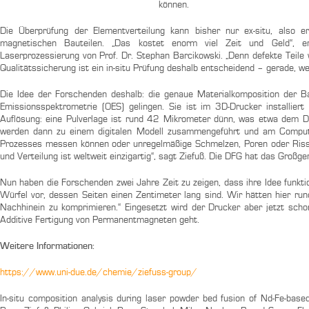
können.
Die Überprüfung der Elementverteilung kann bisher nur ex-situ, also 
magnetischen Bauteilen. „Das kostet enorm viel Zeit und Geld“, er
Laserprozessierung von Prof. Dr. Stephan Barcikowski. „Denn defekte Teile
Qualitätssicherung ist ein in-situ Prüfung deshalb entscheidend – gerade, we
Die Idee der Forschenden deshalb: die genaue Materialkomposition der Ba
Emissionsspektrometrie (OES) gelingen. Sie ist im 3D-Drucker installiert
Auflösung: eine Pulverlage ist rund 42 Mikrometer dünn, was etwa dem D
werden dann zu einem digitalen Modell zusammengeführt und am Compute
Prozesses messen können oder unregelmäßige Schmelzen, Poren oder Riss
und Verteilung ist weltweit einzigartig“, sagt Ziefuß. Die DFG hat das Großge
Nun haben die Forschenden zwei Jahre Zeit zu zeigen, dass ihre Idee funkti
Würfel vor, dessen Seiten einen Zentimeter lang sind. Wir hätten hier ru
Nachhinein zu komprimieren.“ Eingesetzt wird der Drucker aber jetzt sch
Additive Fertigung von Permanentmagneten geht.
Weitere Informationen:
https://www.uni-due.de/chemie/ziefuss-group/
In-situ composition analysis during laser powder bed fusion of Nd-Fe-bas