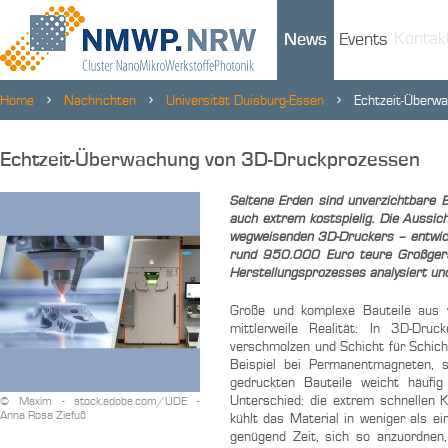
Kontak
News
Events
Home
Nachrichten
Universität Duisburg-Essen
Echtzeit-Überw
Echtzeit-Überwachung von 3D-Druckprozessen
Seltene Erden sind unverzichtbare B
auch extrem kostspielig. Die Aussich
wegweisenden 3D-Druckers – entwick
rund 950.000 Euro teure Großgerät
Herstellungsprozesses analysiert und
Große und komplexe Bauteile aus v
mittlerweile Realität: In 3D-Dru
verschmolzen und Schicht für Schic
Beispiel bei Permanentmagneten, 
gedruckten Bauteile weicht häufig
Unterschied: die extrem schnellen 
© Maxim - stock.adobe.com/UDE -
Anna Rosa Ziefuß
kühlt das Material in weniger als 
genügend Zeit, sich so anzuordnen