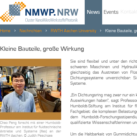
Kontak
News
Events
Home
Nachrichten
RWTH Aachen University
Kleine Bauteile, 
Kleine Bauteile, große Wirkung
Sie sind flexibel und unter den ri
schweren Maschinen und Hydrauli
gleichzeitig das Austreten von Flü
Dichtungssysteme unverzichtbar: Si
Systeme.
„Ein Dichtungsring mag zwar nur ein 
Auswirkungen haben“, sagt Professo
Humboldt-Stiftung am Institut für
Fachgebiet: die komplexen Belastung
dem Humboldt‐Forschungsstipendiu
qualifizierte Wissenschaftlerinnen u
Chao Peng forscht mit einer Humboldt-
Professur am Institut für fluidtechnische
Antriebe und Systeme (ifas) an der
Um die Haltbarkeit von Gummidichtu
RWTH Aachen. © Judith Peschges