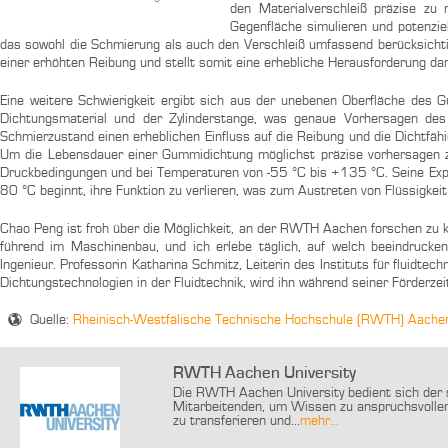
den Materialverschleiß präzise zu
Gegenfläche simulieren und potenziel
das sowohl die Schmierung als auch den Verschleiß umfassend berücksichtig
einer erhöhten Reibung und stellt somit eine erhebliche Herausforderung dar
Eine weitere Schwierigkeit ergibt sich aus der unebenen Oberfläche des
Dichtungsmaterial und der Zylinderstange, was genaue Vorhersagen des
Schmierzustand einen erheblichen Einfluss auf die Reibung und die Dichtf
Um die Lebensdauer einer Gummidichtung möglichst präzise vorhersagen z
Druckbedingungen und bei Temperaturen von -55 °C bis +135 °C. Seine Expe
80 °C beginnt, ihre Funktion zu verlieren, was zum Austreten von Flüssigkeit
Chao Peng ist froh über die Möglichkeit, an der RWTH Aachen forschen zu k
führend im Maschinenbau, und ich erlebe täglich, auf welch beeindrucke
Ingenieur. Professorin Katharina Schmitz, Leiterin des Instituts für fluidtec
Dichtungstechnologien in der Fluidtechnik, wird ihn während seiner Förderzei
Quelle:
Rheinisch-Westfälische Technische Hochschule (RWTH) Aache
RWTH Aachen University
Die RWTH Aachen University bedient sich der s
Mitarbeitenden, um Wissen zu anspruchsvollen
zu transferieren und...
mehr...