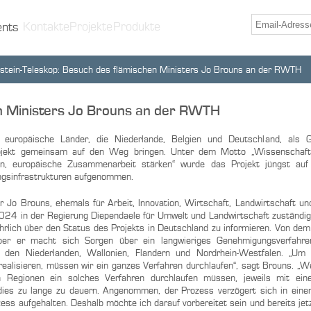
Kontakte
Projekte
Produkte
ents
nstein-Teleskop: Besuch des flämischen Ministers Jo Brouns an der RWTH
en Ministers Jo Brouns an der RWTH
i europäische Länder, die Niederlande, Belgien und Deutschland, als G
ojekt gemeinsam auf den Weg bringen. Unter dem Motto „Wissenschaft 
en, europäische Zusammenarbeit stärken“ wurde das Projekt jüngst auf
gsinfrastrukturen aufgenommen.
r Jo Brouns, ehemals für Arbeit, Innovation, Wirtschaft, Landwirtschaft un
024 in der Regierung Diependaele für Umwelt und Landwirtschaft zuständig
lich über den Status des Projekts in Deutschland zu informieren. Von dem 
ber er macht sich Sorgen über ein langwieriges Genehmigungsverfahre
n den Niederlanden, Wallonien, Flandern und Nordrhein-Westfalen. „U
 realisieren, müssen wir ein ganzes Verfahren durchlaufen“, sagt Brouns. „W
n Regionen ein solches Verfahren durchlaufen müssen, jeweils mit einer
dies zu lange zu dauern. Angenommen, der Prozess verzögert sich in eine
ess aufgehalten. Deshalb möchte ich darauf vorbereitet sein und bereits jet