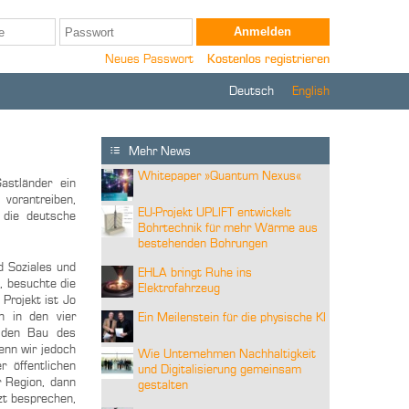
Neues Passwort
Kostenlos registrieren
Deutsch
English
Mehr News
Whitepaper »Quantum Nexus«
astländer ein
vorantreiben,
EU-Projekt UPLIFT entwickelt
 die deutsche
Bohrtechnik für mehr Wärme aus
bestehenden Bohrungen
d Soziales und
EHLA bringt Ruhe ins
, besuchte die
Elektrofahrzeug
Projekt ist Jo
n in den vier
Ein Meilenstein für die physische KI
m den Bau des
enn wir jedoch
Wie Unternehmen Nachhaltigkeit
 öffentlichen
und Digitalisierung gemeinsam
r Region, dann
gestalten
zt besprechen,