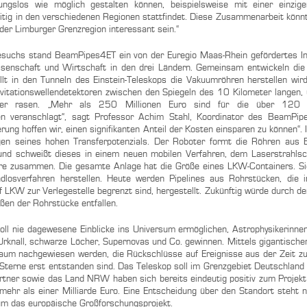
ngslos wie möglich gestalten können, beispielsweise mit einer einzigen
eitig in den verschiedenen Regionen stattfindet. Diese Zusammenarbeit könn
 der Limburger Grenzregion interessant sein.“
suchs stand BeamPipes4ET ein von der Euregio Maas-Rhein gefördertes In
senschaft und Wirtschaft in den drei Ländern. Gemeinsam entwickeln die
llt in den Tunneln des Einstein-Teleskops die Vakuumröhren herstellen wird
vitationswellendetektoren zwischen den Spiegeln des 10 Kilometer langen, 
er rasen. „Mehr als 250 Millionen Euro sind für die über 120 
n veranschlagt“, sagt Professor Achim Stahl, Koordinator des BeamPipe
rung hoffen wir, einen signifikanten Anteil der Kosten einsparen zu können“. 
en seines hohen Transferpotenzials. Der Roboter formt die Röhren aus B
, und schweißt dieses in einem neuen mobilen Verfahren, dem Laserstrahls
re zusammen. Die gesamte Anlage hat die Größe eines LKW-Containers. Si
ndlosverfahren herstellen. Heute werden Pipelines aus Rohrstücken, die i
f LKW zur Verlegestelle begrenzt sind, hergestellt. Zukünftig würde durch de
ßen der Rohrstücke entfallen.
oll nie dagewesene Einblicke ins Universum ermöglichen, Astrophysikerinnen
Urknall, schwarze Löcher, Supernovas und Co. gewinnen. Mittels gigantischer
raum nachgewiesen werden, die Rückschlüsse auf Ereignisse aus der Zeit zu
Sterne erst entstanden sind. Das Teleskop soll im Grenzgebiet Deutschland
rtner sowie das Land NRW haben sich bereits eindeutig positiv zum Projekt 
mehr als einer Milliarde Euro. Eine Entscheidung über den Standort steht 
 um das europäische Großforschungsprojekt.