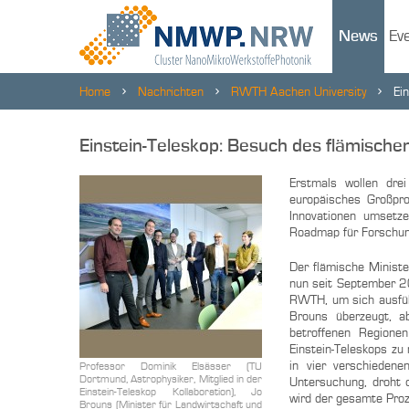
News
Ev
Home
Nachrichten
RWTH Aachen University
Ei
Einstein-Teleskop: Besuch des flämisch
Erstmals wollen dre
europäisches Großpr
Innovationen umsetz
Roadmap für Forschun
Der flämische Ministe
nun seit September 2
RWTH, um sich ausführ
Brouns überzeugt, a
betroffenen Regione
Einstein-Teleskops zu
in vier verschiedene
Professor Dominik Elsässer (TU
Dortmund, Astrophysiker, Mitglied in der
Untersuchung, droht 
Einstein-Teleskop Kollaboration), Jo
wird der gesamte Proz
Brouns (Minister für Landwirtschaft und