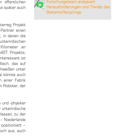
Forschungsteam analysiert
 öffentlichen
Herausforderungen und Trends des
te später auch
Batterie-Recyclings
terreg Projekt
 Partner einen
, in denen die
unterirdischen
Kilometer an
4ET Projekts,
Interessant ist
lech, das auf
chweißen unter
e könnte auch
n einer Fabrik
n Roboter, der
 und ‑physiker
 unterirdische
lassen, zu der
 – Niederlande
positioniert –
noch aus, auch