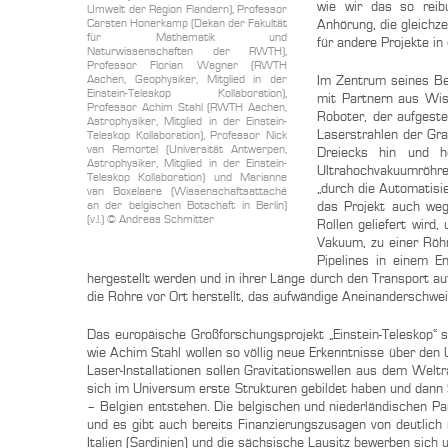
wie wir das so reibu
Umwelt der Region Flandern), Professor
Carsten Honerkamp (Dekan der Fakultät
Anhörung, die gleichz
für Mathematik und
für andere Projekte in
Naturwissenschaften der RWTH),
Professor Florian Wagner (RWTH
Aachen, Geophysiker, Mitglied in der
Im Zentrum seines Be
Einstein-Teleskop Kollaboration),
mit Partnern aus Wis
Professor Achim Stahl (RWTH Aachen,
Roboter, der aufgeste
Astrophysiker, Mitglied in der Einstein-
Laserstrahlen der Gra
Teleskop Kollaboration), Professor Nick
van Remortel (Universität Antwerpen,
Dreiecks hin und h
Astrophysiker, Mitglied in der Einstein-
Ultrahochvakuumröhre
Teleskop Kollaboration) und Marianne
„durch die Automatisie
van Boxelaere (Wissenschaftsattaché
an der belgischen Botschaft in Berlin)
das Projekt auch weg
(v.l.) © Andreas Schmitter
Rollen geliefert wird
Vakuum, zu einer Röh
Pipelines in einem E
hergestellt werden und in ihrer Länge durch den Transport au
die Rohre vor Ort herstellt, das aufwändige Aneinanderschwei
Das europäische Großforschungsprojekt „Einstein-Teleskop“ s
wie Achim Stahl wollen so völlig neue Erkenntnisse über den 
Laser-Installationen sollen Gravitationswellen aus dem Welt
sich im Universum erste Strukturen gebildet haben und dann 
– Belgien entstehen. Die belgischen und niederländischen Pa
und es gibt auch bereits Finanzierungszusagen von deutlich 
Italien (Sardinien) und die sächsische Lausitz bewerben sich