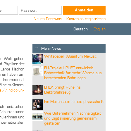
Neues Passwort
Kostenlos registrieren
Deutsch
English
Mehr News
Whitepaper »Quantum Nexus«
en Welt gehen
d Physiker der
EU-Projekt UPLIFT entwickelt
m Large Hadron
Bohrtechnik für mehr Wärme aus
ahren haben am
bestehenden Bohrungen
International
Wilhelm-Klemm-
EHLA bringt Ruhe ins
s://indico.uni-
Elektrofahrzeug
Ein Meilenstein für die physische KI
ch entstehen
 Geburtsstunde
Wie Unternehmen Nachhaltigkeit
hülerinnen und
und Digitalisierung gemeinsam
nternationalen
gestalten