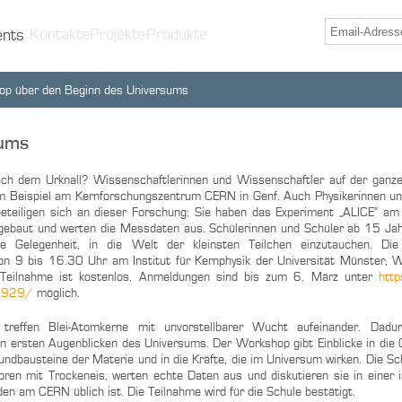
Kontakte
Projekte
Produkte
ents
p über den Beginn des Universums
sums
ch dem Urknall? Wissenschaftlerinnen und Wissenschaftler auf der ganz
um Beispiel am Kernforschungszentrum CERN in Genf. Auch Physikerinnen un
beteiligen sich an dieser Forschung: Sie haben das Experiment „ALICE“ a
ufgebaut und werten die Messdaten aus. Schülerinnen und Schüler ab 15 J
e Gelegenheit, in die Welt der kleinsten Teilchen einzutauchen. Die „
von 9 bis 16.30 Uhr am Institut für Kernphysik der Universität Münster, 
e Teilnahme ist kostenlos. Anmeldungen sind bis zum 6. März unter
http
/3929/
möglich.
effen Blei-Atomkerne mit unvorstellbarer Wucht aufeinander. Dadur
n ersten Augenblicken des Universums. Der Workshop gibt Einblicke in die
undbausteine der Materie und in die Kräfte, die im Universum wirken. Die Sc
ren mit Trockeneis, werten echte Daten aus und diskutieren sie in einer i
n am CERN üblich ist. Die Teilnahme wird für die Schule bestätigt.