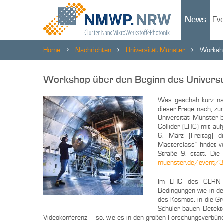
News
Ev
Home
Nachrichten
Universität Münster
Worksho
Workshop über den Beginn des Univer
Was geschah kurz na
dieser Frage nach, z
Universität Münster 
Collider (LHC) mit a
6. März (Freitag) di
Masterclass“ findet 
Straße 9, statt. Di
muenster.de/event
Im LHC des CERN tr
Bedingungen wie in de
des Kosmos, in die Gr
Schüler bauen Detekto
Videokonferenz – so, wie es in den großen Forschungsverbünde