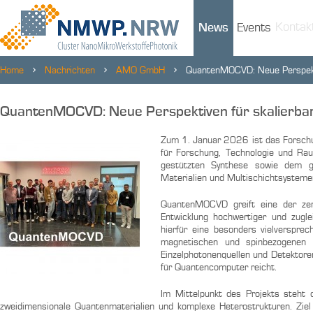
Kontak
News
Events
Home
Nachrichten
AMO GmbH
QuantenMOCVD: Neue Perspekti
QuantenMOCVD: Neue Perspektiven für skalierba
Zum 1. Januar 2026 ist das Forschu
für Forschung, Technologie und Ra
gestützten Synthese sowie dem g
Materialien und Multischichtsysteme
QuantenMOCVD greift eine der zen
Entwicklung hochwertiger und zugle
hierfür eine besonders vielversprec
magnetischen und spinbezogenen 
Einzelphotonenquellen und Detektoren
für Quantencomputer reicht.
Im Mittelpunkt des Projekts steh
zweidimensionale Quantenmaterialien und komplexe Heterostrukturen. Ziel