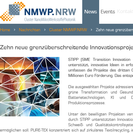
Kontak
News
Events
Home
Nachrichten
Cluster NMWP.NRW
Zehn neue grenzübers
Zehn neue grenzüberschreitende Innovationsproje
STIPP (SME Transition Innovation P
unterstützt, innovative Ideen in e
umfassen die Projekte des dritten
Millionen Euro Förderung. Das entsp
Die ausgewählten Projekte adressiere
grüne Transformation und Gesund
Batterietechnologien, KI und D
Produktionsprozesse.
Unter den bewilligten Projekten 
durch STIPP unterstützten Innovatio
Schweiß- und Qualitätskontrollsys
ermöglichen soll. PURE-TEX konzentriert sich auf zirkuläres Textilrecycling, 