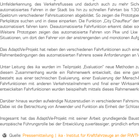
Umfelderkennung, des Verkehrsflusses und dadurch auch zu mehr Sicher
automatisiertes Fahren in der Stadt bis hin zu schnellen Fahrten bis 
Spektrum verschiedener Fahrsituationen abgebildet. So zeigen die Prototy
Parkplätze suchen und in diese einparken. Die Funktion „City Chauffeur“ de
automatisiert fahren kann. Dieautomatisierte Fahrfunktion erkennt dabei so
Weitere Prototypen zeigen das automatisierte Fahren von Pkw und Lkw
Situationen, um dort den Fahrer von der anstrengenden und monotonen Aufg
Das AdaptIVe-Projekt hat neben den verschiedenen Fahrfunktionen auch einen
Rahmenbedingungen des automatisierten Fahrens sowie Anforderungen an Va
Unter Leitung des ika wurden im Teilprojekt „Evaluation“ neue Methoden z
diesem Zusammenhang wurde ein Rahmenwerk entwickelt, das eine ganzhe
besteht aus einer technischen Evaluierung, einer Evaluierung der Mensch-F
Fahrfunktionen mit anderen Verkehrsteilnehmern und final einer Wirksamke
entwickelten Fahrfunktionen wurden beispielhaft mittels dieses Rahmenwerk
Darüber hinaus wurden aufwändige Nutzerstudien in verschiedenen Fahrsimu
Dabei ist die Betrachtung von Anwender und Funktion als Einheit der Schlüss
Insgesamt hat das AdaptIVe-Projekt mit seiner Arbeit grundlegende Bauste
europäische Führungsrolle bei der Entwicklung zuverlässiger, gründlich erfor
Quelle:
Pressemitteilung | ika - Institut für Kraftfahrzeuge an der 