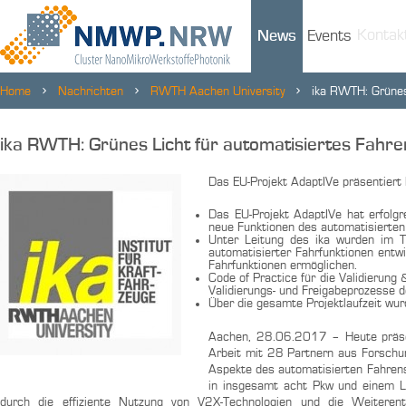
Kontak
News
Events
Home
Nachrichten
RWTH Aachen University
ika RWTH: Grünes
ika RWTH: Grünes Licht für automatisiertes Fahre
Das EU-Projekt AdaptIVe präsentiert
Das EU-Projekt AdaptIVe hat erfolg
neue Funktionen des automatisierten
Unter Leitung des ika wurden im T
automatisierter Fahrfunktionen entwi
Fahrfunktionen ermöglichen.
Code of Practice für die Validierung
Validierungs- und Freigabeprozesse de
Über die gesamte Projektlaufzeit wur
Aachen, 28.06.2017 – Heute präsent
Arbeit mit 28 Partnern aus Forschun
Aspekte des automatisierten Fahrens
in insgesamt acht Pkw und einem L
durch die effiziente Nutzung von V2X-Technologien und die Weiteren