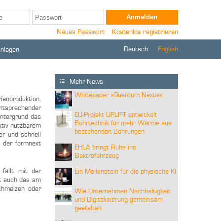
Neues Passwort
Kostenlos registrieren
Deutsch
English
Anlagen
Mehr News
Whitepaper »Quantum Nexus«
enproduktion.
entsprechender
EU-Projekt UPLIFT entwickelt
intergrund das
Bohrtechnik für mehr Wärme aus
ktiv nutzbarem
bestehenden Bohrungen
r und schnell
f der formnext
EHLA bringt Ruhe ins
Elektrofahrzeug
fällt mit der
Ein Meilenstein für die physische KI
ft auch das am
schmelzen oder
Wie Unternehmen Nachhaltigkeit
und Digitalisierung gemeinsam
gestalten