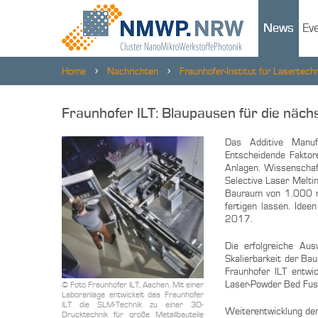
News
Ev
Home
Nachrichten
Fraunhofer-Institut für Lasertechn
Fraunhofer ILT: Blaupausen für die näc
Das Additive Manuf
Entscheidende Faktor
Anlagen. Wissenschaft
Selective Laser Melti
Bauraum von 1.000 m
fertigen lassen. Ide
2017.
Die erfolgreiche Aus
Skalierbarkeit der Ba
Fraunhofer ILT entwi
Laser-Powder Bed Fus
© Foto Fraunhofer ILT, Aachen. Mit einer
Laboranlage entwickelt das Fraunhofer
ILT die SLM-Technik zu einer 3D-
Weiterentwicklung de
Drucktechnik für große Metallbauteile