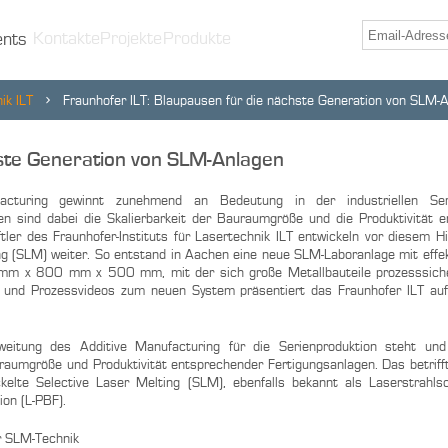
Kontakte
Projekte
Produkte
ents
ik ILT
Fraunhofer ILT: Blaupausen für die nächste Generation von SLM-
hste Generation von SLM-Anlagen
acturing gewinnt zunehmend an Bedeutung in der industriellen Seri
en sind dabei die Skalierbarkeit der Bauraumgröße und die Produktivität 
ler des Fraunhofer-Instituts für Lasertechnik ILT entwickeln vor diesem H
ng (SLM) weiter. So entstand in Aachen eine neue SLM-Laboranlage mit effe
m x 800 mm x 500 mm, mit der sich große Metallbauteile prozesssiche
en und Prozessvideos zum neuen System präsentiert das Fraunhofer ILT au
weitung des Additive Manufacturing für die Serienproduktion steht und 
uraumgröße und Produktivität entsprechender Fertigungsanlagen. Das betrif
ckelte Selective Laser Melting (SLM), ebenfalls bekannt als Laserstrahl
ion (L-PBF).
r SLM-Technik