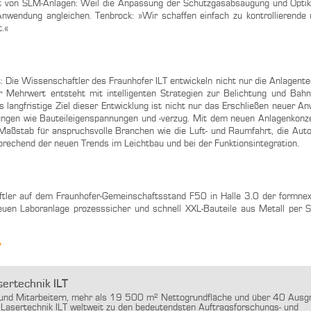
it von SLM-Anlagen: Weil die Anpassung der Schutzgasabsaugung und Optik e
 Anwendung angleichen. Tenbrock: »Wir schaffen einfach zu kontrollierende
t.«
t: Die Wissenschaftler des Fraunhofer ILT entwickeln nicht nur die Anlagente
er Mehrwert entsteht mit intelligenten Strategien zur Belichtung und Bah
langfristige Ziel dieser Entwicklung ist nicht nur das Erschließen neuer A
ngen wie Bauteileigenspannungen und -verzug. Mit dem neuen Anlagenkonze
-Maßstab für anspruchsvolle Branchen wie die Luft- und Raumfahrt, die Auto
rechend der neuen Trends im Leichtbau und bei der Funktionsintegration.
tler auf dem Fraunhofer-Gemeinschaftsstand F50 in Halle 3.0 der formne
uen Laboranlage prozesssicher und schnell XXL-Bauteile aus Metall per 
7
sertechnik ILT
 und Mitarbeitern, mehr als 19 500 m² Nettogrundfläche und über 40 Aus
ür Lasertechnik ILT weltweit zu den bedeutendsten Auftragsforschungs- und