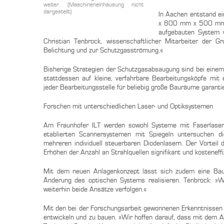
weiter. (Maschineneinhausung nicht
dargestellt)
In Aachen entstand e
x 800 mm x 500 mm), 
aufgebauten System w
Christian Tenbrock, wissenschaftlicher Mitarbeiter der 
Belichtung und zur Schutzgasströmung.«
Bisherige Strategien der Schutzgasabsaugung sind bei einem
stattdessen auf kleine, verfahrbare Bearbeitungsköpfe mit
jeder Bearbeitungsstelle für beliebig große Bauräume garanti
Forschen mit unterschiedlichen Laser- und Optiksystemen
Am Fraunhofer ILT werden sowohl Systeme mit Faserlasern
etablierten Scannersystemen mit Spiegeln untersuchen d
mehreren individuell steuerbaren Diodenlasern. Der Vorteil
Erhöhen der Anzahl an Strahlquellen signifikant und kosteneffi
Mit dem neuen Anlagenkonzept lässt sich zudem eine Bau
Änderung des optischen Systems realisieren. Tenbrock: »We
weiterhin beide Ansätze verfolgen.«
Mit den bei der Forschungsarbeit gewonnenen Erkenntnissen
entwickeln und zu bauen. »Wir hoffen darauf, dass mit dem A