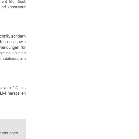
ntfällt, lässt
 und konstante
chnik, sondern
nführung sowie
nwendungen für
pt sollen sich
mobilindustrie
xt vom 14. bis
SLM herstellen
gründungen