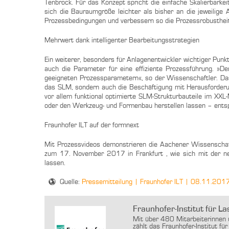
Tenbrock. Für das Konzept spricht die einfache Skalierbarke
sich die Bauraumgröße leichter als bisher an die jeweilige
Prozessbedingungen und verbessern so die Prozessrobusthei
Mehrwert dank intelligenter Bearbeitungsstrategien
Ein weiterer, besonders für Anlagenentwickler wichtiger Punk
auch die Parameter für eine effiziente Prozessführung. »D
geeigneten Prozessparametern«, so der Wissenschaftler. Das 
das SLM, sondern auch die Beschäftigung mit Herausforderu
vor allem funktional optimierte SLM-Strukturbauteile im XXL
oder den Werkzeug- und Formenbau herstellen lassen – entsp
Fraunhofer ILT auf der formnext
Mit Prozessvideos demonstrieren die Aachener Wissenschaf
zum 17. November 2017 in Frankfurt , wie sich mit der ne
lassen.
Quelle:
Pressemitteilung | Fraunhofer ILT | 08.11.201
Fraunhofer-Institut für La
Mit über 480 Mitarbeiterinnen
zählt das Fraunhofer-Institut f