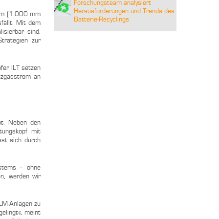
Forschungsteam analysiert
Herausforderungen und Trends des
raum (1.000 mm
Batterie-Recyclings
fällt. Mit dem
isierbar sind.
trategien zur
fer ILT setzen
utzgasstrom an
bt. Neben den
tungskopf mit
sst sich durch
ystems – ohne
en, werden wir
SLM-Anlagen zu
elingt«, meint