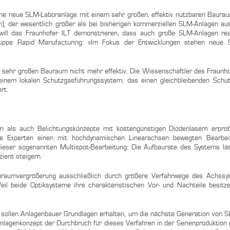
ine neue SLM-Laboranlage mit einem sehr großen, effektiv nutzbaren Bau
der wesentlich größer als bei bisherigen kommerziellen SLM-Anlagen aus
ill das Fraunhofer ILT demonstrieren, dass auch große SLM-Anlagen real
Gruppe Rapid Manufacturing: »Im Fokus der Entwicklungen stehen neue S
 sehr großen Bauraum nicht mehr effektiv. Die Wissenschaftler des Fraunho
 einem lokalen Schutzgasführungssystem, das einen gleichbleibenden Sch
ert.
 als auch Belichtungskonzepte mit kostengünstigen Diodenlasern erpro
ie Experten einen mit hochdynamischen Linearachsen bewegten Bearbei
 dieser sogenannten Multispot-Bearbeitung: Die Aufbaurate des Systems lä
zient steigern.
raumvergrößerung ausschließlich durch größere Verfahrwege des Achss
il beide Optiksysteme ihre charakteristischen Vor- und Nachteile besitz
 sollen Anlagenbauer Grundlagen erhalten, um die nächste Generation von 
nlagenkonzept der Durchbruch für dieses Verfahren in der Serienproduktion g