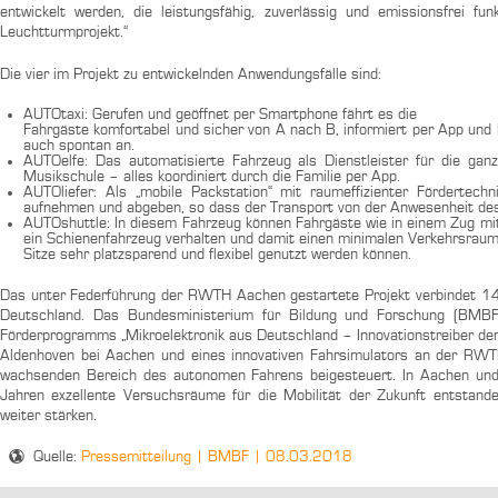
entwickelt werden, die leistungsfähig, zuverlässig und emissionsfrei fu
Leuchtturmprojekt.“
Die vier im Projekt zu entwickelnden Anwendungsfälle sind:
AUTOtaxi: Gerufen und geöffnet per Smartphone fährt es die
Fahrgäste komfortabel und sicher von A nach B, informiert per App und
auch spontan an.
AUTOelfe: Das automatisierte Fahrzeug als Dienstleister für die ganz
Musikschule – alles koordiniert durch die Familie per App.
AUTOliefer: Als „mobile Packstation“ mit raumeffizienter Fördertec
aufnehmen und abgeben, so dass der Transport von der Anwesenheit des 
AUTOshuttle: In diesem Fahrzeug können Fahrgäste wie in einem Zug mit
ein Schienenfahrzeug verhalten und damit einen minimalen Verkehrsraum
Sitze sehr platzsparend und flexibel genutzt werden können.
Das unter Federführung der RWTH Aachen gestartete Projekt verbindet 14
Deutschland. Das Bundesministerium für Bildung und Forschung (BMBF
Förderprogramms „Mikroelektronik aus Deutschland – Innovationstreiber der
Aldenhoven bei Aachen und eines innovativen Fahrsimulators an der RWT
wachsenden Bereich des autonomen Fahrens beigesteuert. In Aachen und 
Jahren exzellente Versuchsräume für die Mobilität der Zukunft entstand
weiter stärken.
Quelle:
Pressemitteilung | BMBF | 08.03.2018