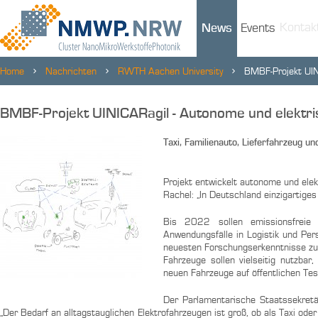
Kontak
News
Events
Home
Nachrichten
RWTH Aachen University
BMBF-Projekt UIN
Anwendungen
BMBF-Projekt UINICARagil - Autonome und elektr
Taxi, Familienauto, Lieferfahrzeug un
Projekt entwickelt autonome und ele
Rachel: „In Deutschland einzigartige
Bis 2022 sollen emissionsfreie
Anwendungsfälle in Logistik und Per
neuesten Forschungserkenntnisse zum
Fahrzeuge sollen vielseitig nutzbar
neuen Fahrzeuge auf öffentlichen Tes
Der Parlamentarische Staatssekretä
„Der Bedarf an alltagstauglichen Elektrofahrzeugen ist groß, ob als Taxi od