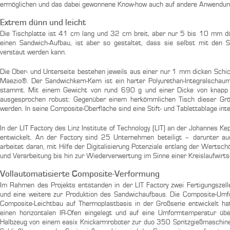
ermöglichen und das dabei gewonnene Know-how auch auf andere Anwendun
Extrem dünn und leicht
Die Tischplatte ist 41 cm lang und 32 cm breit, aber nur 5 bis 10 mm dün
einen Sandwich-Aufbau, ist aber so gestaltet, dass sie selbst mit den
verstaut werden kann.
Die Ober- und Unterseite bestehen jeweils aus einer nur 1 mm dicken Schi
Maezio®. Der Sandwichkern-Kern ist ein harter Polyurethan-Integralschau
stammt. Mit einem Gewicht von rund 690 g und einer Dicke von knapp 
ausgesprochen robust: Gegenüber einem herkömmlichen Tisch dieser Gr
werden. In seine Composite-Oberfläche sind eine Stift- und Tablettablage inte
In der LIT Factory des Linz Institute of Technology (LIT) an der Johannes Ke
entwickelt. An der Factory sind 25 Unternehmen beteiligt – darunter au
arbeitet daran, mit Hilfe der Digitalisierung Potenziale entlang der Werts
und Verarbeitung bis hin zur Wiederverwertung im Sinne einer Kreislaufwirts
Vollautomatisierte Composite-Verformung
Im Rahmen des Projekts entstanden in der LIT Factory zwei Fertigungszel
und eine weitere zur Produktion des Sandwichaufbaus. Die Composite-Umf
Composite-Leichtbau auf Thermoplastbasis in der Großserie entwickelt ha
einen horizontalen IR-Ofen eingelegt und auf eine Umformtemperatur 
Halbzeug von einem easix Knickarmroboter zur duo 350 Spritzgießmaschine 