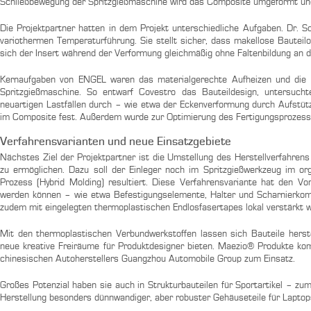
Schließbewegung der Spritzgießmaschine wird das Composite umgeformt und
Die Projektpartner hatten in dem Projekt unterschiedliche Aufgaben. Dr. 
variothermen Temperaturführung. Sie stellt sicher, dass makellose Bautei
sich der Insert während der Verformung gleichmäßig ohne Faltenbildung an 
Kernaufgaben von ENGEL waren das materialgerechte Aufheizen und die
Spritzgießmaschine. So entwarf Covestro das Bauteildesign, untersuch
neuartigen Lastfällen durch – wie etwa der Eckenverformung durch Aufstüt
im Composite fest. Außerdem wurde zur Optimierung des Fertigungsprozesse
Verfahrensvarianten und neue Einsatzgebiete
Nächstes Ziel der Projektpartner ist die Umstellung des Herstellverfahrens
zu ermöglichen. Dazu soll der Einleger noch im Spritzgießwerkzeug im or
Prozess (Hybrid Molding) resultiert. Diese Verfahrensvariante hat den Vor
werden können – wie etwa Befestigungselemente, Halter und Scharnierkom
zudem mit eingelegten thermoplastischen Endlosfasertapes lokal verstärkt 
Mit den thermoplastischen Verbundwerkstoffen lassen sich Bauteile herstel
neue kreative Freiräume für Produktdesigner bieten. Maezio® Produkte k
chinesischen Autoherstellers Guangzhou Automobile Group zum Einsatz.
Großes Potenzial haben sie auch in Strukturbauteilen für Sportartikel – z
Herstellung besonders dünnwandiger, aber robuster Gehäuseteile für Lapto