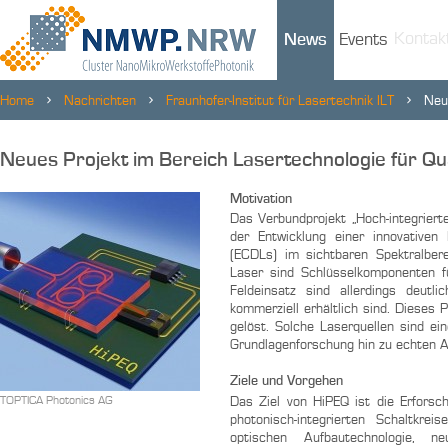
Kontak
News
Events
Home
Nachrichten
Fraunhofer-Institut für Lasertechnik ILT
Neu
Beteiligung gestartet
Neues Projekt im Bereich Lasertechnologie für Q
Motivation
Das Verbundprojekt „Hoch-integriert
der Entwicklung einer innovativen
(ECDLs) im sichtbaren Spektralber
Laser sind Schlüsselkomponenten fü
Feldeinsatz sind allerdings deut
kommerziell erhältlich sind. Dieses 
gelöst. Solche Laserquellen sind ei
Grundlagenforschung hin zu echten 
Ziele und Vorgehen
Das Ziel von HiPEQ ist die Erfors
TOPTICA Photonics AG
photonisch-integrierten Schaltkreis
optischen Aufbautechnologie, ne